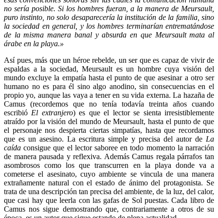
no sería posible. Si los hombres fueran, a la manera de Meursault,
puro instinto, no solo desaparecería la institución de la familia, sino
la sociedad en general, y los hombres terminarían entrematándose
de la misma manera banal y absurda en que Meursault mata al
árabe en la playa.»
Así pues, más que un héroe rebelde, un ser que es capaz de vivir de
espaldas a la sociedad, Meursault es un hombre cuya visión del
mundo excluye la empatía hasta el punto de que asesinar a otro ser
humano no es para él sino algo anodino, sin consecuencias en el
propio yo, aunque las vaya a tener en su vida externa. La hazaña de
Camus (recordemos que no tenía todavía treinta años cuando
escribió
El extranjero
) es que el lector se sienta irresistiblemente
atraído por la visión del mundo de Meursault, hasta el punto de que
el personaje nos despierta ciertas simpatías, hasta que recordamos
que es un asesino. La escritura simple y precisa del autor de
La
caída
consigue que el lector saboree en todo momento la narración
de manera pausada y reflexiva. Además Camus regala párrafos tan
asombrosos como los que transcurren en la playa donde va a
cometerse el asesinato, cuyo ambiente se vincula de una manera
extrañamente natural con el estado de ánimo del protagonista. Se
trata de una descripción tan precisa del ambiente, de la luz, del calor,
que casi hay que leerla con las gafas de Sol puestas. Cada libro de
Camus nos sigue demostrando que, contrariamente a otros de su
época, es un autor que sigue estando de plena actualidad.