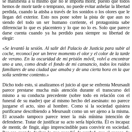
se manifiesta a sí mismo que no le importa morir, puesto que todos
hemos de morir tarde o temprano, no puede evitar anhelar la libertad
perdida, cuando la atisba a través de los sonidos o los olores que le
llegan del exterior. Esto nos pone sobre la pista de que aun no
siendo del todo un ser humano corriente, el protagonista sabe
diferenciar lo que es placentero y lo que no lo es. Solo que parece
darse cuenta cuando ya ha perdido para siempre su libertad de
elegir:
«Se levantó la sesión. Al salir del Palacio de Justicia para subir al
coche, reconocí por un breve momento el olor y el color de la tarde
de verano. En la oscuridad de mi prisión móvil, volví a encontrar
uno a uno, como desde el fondo de mi cansancio, todos los ruidos
familiares de una ciudad que amaba y de una cierta hora en la que
solía sentirme contento.»
Dicho todo esto, si analizamos el juicio al que se enfrenta Meursault
parece prestarse mucha más atención durante el transcurso del
mismo a su conducta precedente (sobre todo en relación con el
funeral de su madre) que al mismo hecho del asesinato: no parece
juzgarse el acto, sino al hombre. Como si la sociedad quisiera
purificarse describiendo a Meursault como un ser ajeno a la misma.
El acusado tampoco parece tener la más mínima intención de
defenderse. Tratar de justificar su acto sería hipócrita. Él es incapaz
de mentir, de fingir, algo imprescindible para convivir en sociedad.