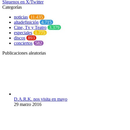
Síguenos en X/Twitter
Categorías
noticias
11.435
altadefinición
4.715
Cine, Tv y Teatro
3.379
especiales
1.775
discos
893
conciertos
582
Publicaciones aleatorias
D.A.R.K. nos visita en mayo
29 marzo 2016