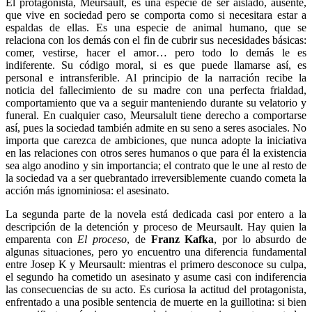
El protagonista, Meursault, es una especie de ser aislado, ausente,
que vive en sociedad pero se comporta como si necesitara estar a
espaldas de ellas. Es una especie de animal humano, que se
relaciona con los demás con el fin de cubrir sus necesidades básicas:
comer, vestirse, hacer el amor… pero todo lo demás le es
indiferente. Su código moral, si es que puede llamarse así, es
personal e intransferible. Al principio de la narración recibe la
noticia del fallecimiento de su madre con una perfecta frialdad,
comportamiento que va a seguir manteniendo durante su velatorio y
funeral. En cualquier caso, Meursalult tiene derecho a comportarse
así, pues la sociedad también admite en su seno a seres asociales. No
importa que carezca de ambiciones, que nunca adopte la iniciativa
en las relaciones con otros seres humanos o que para él la existencia
sea algo anodino y sin importancia; el contrato que le une al resto de
la sociedad va a ser quebrantado irreversiblemente cuando cometa la
acción más ignominiosa: el asesinato.
La segunda parte de la novela está dedicada casi por entero a la
descripción de la detención y proceso de Meursault. Hay quien la
emparenta con
El proceso
, de
Franz Kafka
, por lo absurdo de
algunas situaciones, pero yo encuentro una diferencia fundamental
entre Josep K y Meursault: mientras el primero desconoce su culpa,
el segundo ha cometido un asesinato y asume casi con indiferencia
las consecuencias de su acto. Es curiosa la actitud del protagonista,
enfrentado a una posible sentencia de muerte en la guillotina: si bien