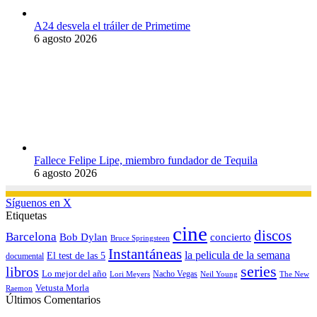
A24 desvela el tráiler de Primetime
6 agosto 2026
Fallece Felipe Lipe, miembro fundador de Tequila
6 agosto 2026
Síguenos en X
Etiquetas
cine
discos
Barcelona
concierto
Bob Dylan
Bruce Springsteen
Instantáneas
la pelicula de la semana
El test de las 5
documental
series
libros
Lo mejor del año
Nacho Vegas
Lori Meyers
Neil Young
The New
Vetusta Morla
Raemon
Últimos Comentarios