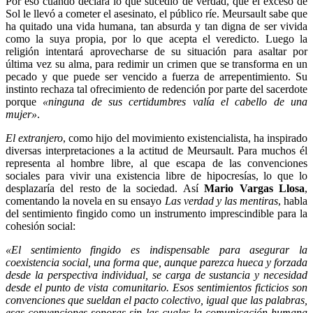
Por eso cuando declara lo que sucedió de verdad, que el exceso de
Sol le llevó a cometer el asesinato, el público ríe. Meursault sabe que
ha quitado una vida humana, tan absurda y tan digna de ser vivida
como la suya propia, por lo que acepta el veredicto. Luego la
religión intentará aprovecharse de su situación para asaltar por
última vez su alma, para redimir un crimen que se transforma en un
pecado y que puede ser vencido a fuerza de arrepentimiento. Su
instinto rechaza tal ofrecimiento de redención por parte del sacerdote
porque
«ninguna de sus certidumbres valía el cabello de una
mujer»
.
El extranjero
, como hijo del movimiento existencialista, ha inspirado
diversas interpretaciones a la actitud de Meursault. Para muchos él
representa al hombre libre, al que escapa de las convenciones
sociales para vivir una existencia libre de hipocresías, lo que lo
desplazaría del resto de la sociedad. Así
Mario Vargas Llosa
,
comentando la novela en su ensayo
Las verdad y las mentiras
, habla
del sentimiento fingido como un instrumento imprescindible para la
cohesión social:
«El sentimiento fingido es indispensable para asegurar la
coexistencia social, una forma que, aunque parezca hueca y forzada
desde la perspectiva individual, se carga de sustancia y necesidad
desde el punto de vista comunitario. Esos sentimientos ficticios son
convenciones que sueldan el pacto colectivo, igual que las palabras,
esas convenciones sonoras sin las cuales la comunicación humana