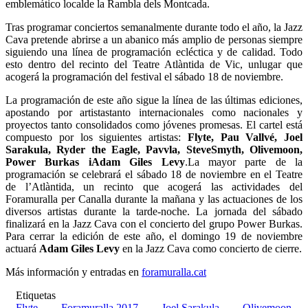
emblemático localde la Rambla dels Montcada.
Tras programar conciertos semanalmente durante todo el año, la Jazz
Cava pretende abrirse a un abanico más amplio de personas siempre
siguiendo una línea de programación ecléctica y de calidad. Todo
esto dentro del recinto del Teatre Atlàntida de Vic, unlugar que
acogerá la programación del festival el sábado 18 de noviembre.
La programación de este año sigue la línea de las últimas ediciones,
apostando por artistastanto internacionales como nacionales y
proyectos tanto consolidados como jóvenes promesas. El cartel está
compuesto por los siguientes artistas:
Flyte, Pau Vallvé, Joel
Sarakula, Ryder the Eagle, Pavvla, SteveSmyth, Olivemoon,
Power Burkas iAdam Giles Levy
.La mayor parte de la
programación se celebrará el sábado 18 de noviembre en el Teatre
de l’Atlàntida, un recinto que acogerá las actividades del
Foramuralla per Canalla durante la mañana y las actuaciones de los
diversos artistas durante la tarde-noche. La jornada del sábado
finalizará en la Jazz Cava con el concierto del grupo Power Burkas.
Para cerrar la edición de este año, el domingo 19 de noviembre
actuará
Adam Giles Levy
en la Jazz Cava como concierto de cierre.
Más información y entradas en
foramuralla.cat
Etiquetas
Flyte
Foramuralla 2017
Joel Sarakula
Olivemoon