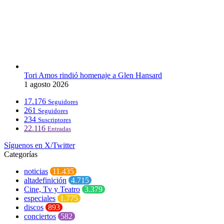
Tori Amos rindió homenaje a Glen Hansard
1 agosto 2026
17.176
Seguidores
261
Seguidores
234
Suscriptores
22.116
Entradas
Síguenos en X/Twitter
Categorías
noticias
11.435
altadefinición
4.715
Cine, Tv y Teatro
3.379
especiales
1.775
discos
893
conciertos
582