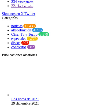
234
Suscriptores
22.114
Entradas
Síguenos en X/Twitter
Categorías
noticias
11.433
altadefinición
4.715
Cine, Tv y Teatro
3.379
especiales
1.775
discos
893
conciertos
582
Publicaciones aleatorias
Los libros de 2021
29 diciembre 2021