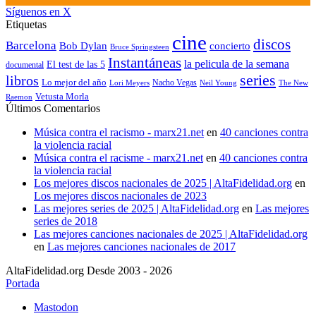
Síguenos en X
Etiquetas
cine
discos
Barcelona
concierto
Bob Dylan
Bruce Springsteen
Instantáneas
la pelicula de la semana
El test de las 5
documental
series
libros
Lo mejor del año
Nacho Vegas
Lori Meyers
Neil Young
The New
Vetusta Morla
Raemon
Últimos Comentarios
Música contra el racismo - marx21.net
en
40 canciones contra
la violencia racial
Música contra el racisme - marx21.net
en
40 canciones contra
la violencia racial
Los mejores discos nacionales de 2025 | AltaFidelidad.org
en
Los mejores discos nacionales de 2023
Las mejores series de 2025 | AltaFidelidad.org
en
Las mejores
series de 2018
Las mejores canciones nacionales de 2025 | AltaFidelidad.org
en
Las mejores canciones nacionales de 2017
AltaFidelidad.org Desde 2003 - 2026
Portada
Mastodon