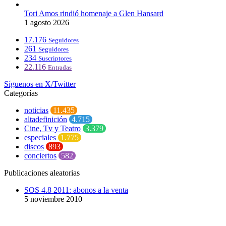
Tori Amos rindió homenaje a Glen Hansard
1 agosto 2026
17.176
Seguidores
261
Seguidores
234
Suscriptores
22.116
Entradas
Síguenos en X/Twitter
Categorías
noticias
11.435
altadefinición
4.715
Cine, Tv y Teatro
3.379
especiales
1.775
discos
893
conciertos
582
Publicaciones aleatorias
SOS 4.8 2011: abonos a la venta
5 noviembre 2010