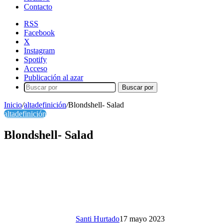
Contacto
RSS
Facebook
X
Instagram
Spotify
Acceso
Publicación al azar
Buscar por
Inicio
/
altadefinición
/
Blondshell- Salad
altadefinición
Blondshell- Salad
Santi Hurtado
17 mayo 2023