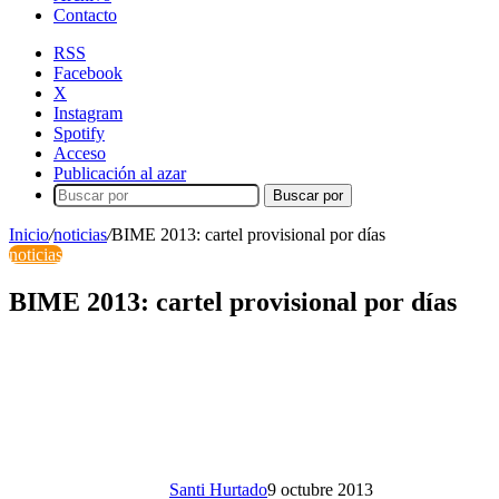
Contacto
RSS
Facebook
X
Instagram
Spotify
Acceso
Publicación al azar
Buscar por
Inicio
/
noticias
/
BIME 2013: cartel provisional por días
noticias
BIME 2013: cartel provisional por días
Santi Hurtado
9 octubre 2013