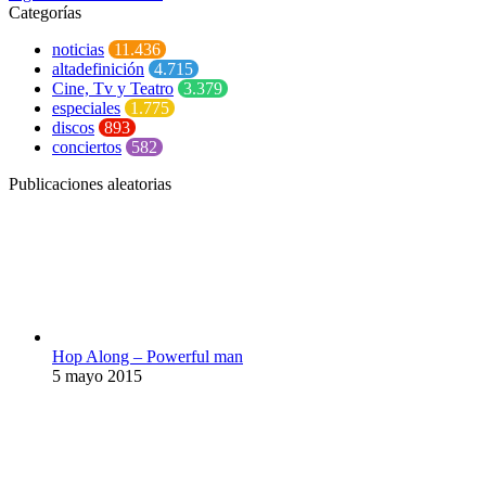
Categorías
noticias
11.436
altadefinición
4.715
Cine, Tv y Teatro
3.379
especiales
1.775
discos
893
conciertos
582
Publicaciones aleatorias
Hop Along – Powerful man
5 mayo 2015