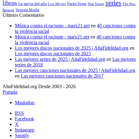
series
libros
Lo mejor del año
Nacho Vegas
Lori Meyers
Neil Young
The New
Vetusta Morla
Raemon
Últimos Comentarios
Música contra el racismo - marx21.net
en
40 canciones contra
la violencia racial
Música contra el racisme - marx21.net
en
40 canciones contra
la violencia racial
Los mejores discos nacionales de 2025 | AltaFidelidad.org
en
Los mejores discos nacionales de 2023
Las mejores series de 2025 | AltaFidelidad.org
en
Las mejores
series de 2018
Las mejores canciones nacionales de 2025 | AltaFidelidad.org
en
Las mejores canciones nacionales de 2017
AltaFidelidad.org Desde 2003 - 2026
Portada
Mastodon
RSS
Facebook
X
Instagram
Spotify