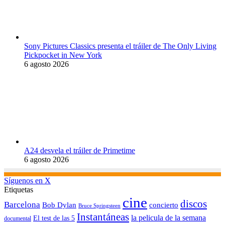
Sony Pictures Classics presenta el tráiler de The Only Living
Pickpocket in New York
6 agosto 2026
A24 desvela el tráiler de Primetime
6 agosto 2026
Síguenos en X
Etiquetas
cine
discos
Barcelona
concierto
Bob Dylan
Bruce Springsteen
Instantáneas
la pelicula de la semana
El test de las 5
documental