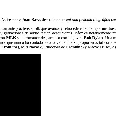
 Noise
sobre
Joan Baez
, descrito como
«ni una película biográfica co
a cantante y activista folk que avanza y retrocede en el tiempo mientras 
ia y grabaciones de audio recién descubiertas.
Báez es notablemente rev
 con
MLK
y un romance desgarrador con un joven
Bob Dylan
.
Una mi
ica que nunca ha contado toda la verdad de su propia vida, tal como e
e
Frontline
), Miri Navasky (directora de
Frontline
) y Maeve O’Boyle (e