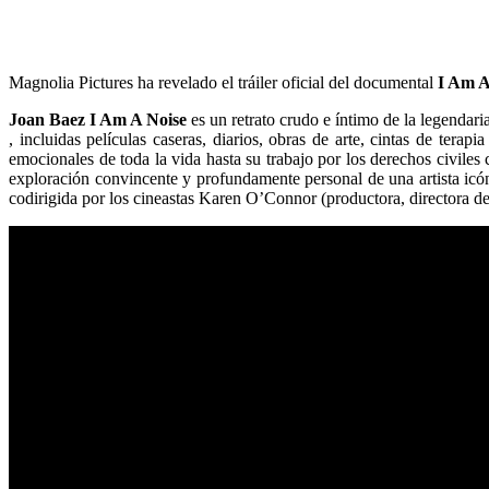
Magnolia Pictures ha revelado el tráiler oficial del documental
I Am A
Joan Baez I Am A Noise
es un retrato crudo e íntimo de la legendari
, incluidas películas caseras, diarios, obras de arte, cintas de terap
emocionales de toda la vida hasta su trabajo por los derechos civiles
exploración convincente y profundamente personal de una artista icón
codirigida por los cineastas Karen O’Connor (productora, directora d