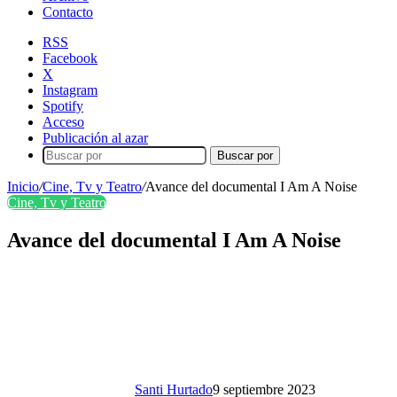
Contacto
RSS
Facebook
X
Instagram
Spotify
Acceso
Publicación al azar
Buscar por
Inicio
/
Cine, Tv y Teatro
/
Avance del documental I Am A Noise
Cine, Tv y Teatro
Avance del documental I Am A Noise
Santi Hurtado
9 septiembre 2023