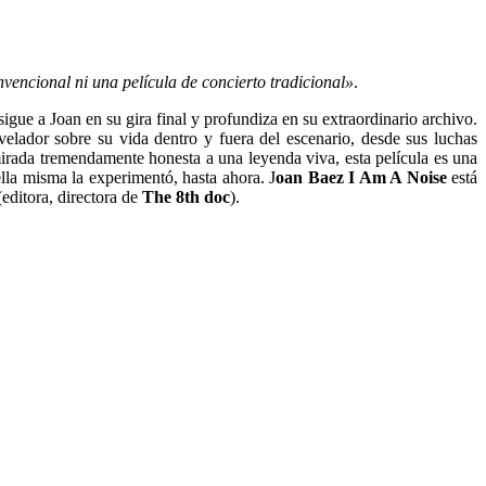
nvencional ni una película de concierto tradicional»
.
sigue a Joan en su gira final y profundiza en su extraordinario archivo.
elador sobre su vida dentro y fuera del escenario, desde sus luchas
rada tremendamente honesta a una leyenda viva, esta película es una
lla misma la experimentó, hasta ahora.
J
oan Baez I Am A Noise
está
ditora, directora de
The 8th doc
).