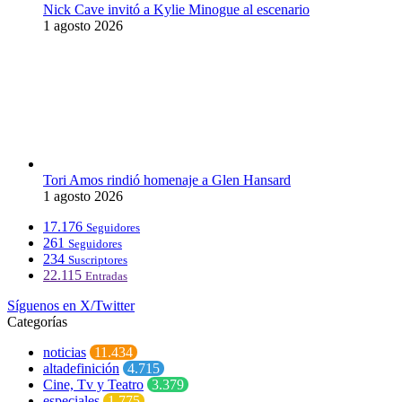
Nick Cave invitó a Kylie Minogue al escenario
1 agosto 2026
Tori Amos rindió homenaje a Glen Hansard
1 agosto 2026
17.176
Seguidores
261
Seguidores
234
Suscriptores
22.115
Entradas
Síguenos en X/Twitter
Categorías
noticias
11.434
altadefinición
4.715
Cine, Tv y Teatro
3.379
especiales
1.775