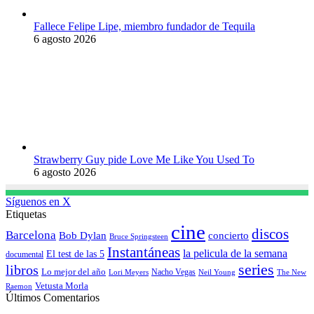
Fallece Felipe Lipe, miembro fundador de Tequila
6 agosto 2026
Strawberry Guy pide Love Me Like You Used To
6 agosto 2026
Síguenos en X
Etiquetas
cine
discos
Barcelona
concierto
Bob Dylan
Bruce Springsteen
Instantáneas
la pelicula de la semana
El test de las 5
documental
series
libros
Lo mejor del año
Nacho Vegas
Lori Meyers
Neil Young
The New
Vetusta Morla
Raemon
Últimos Comentarios