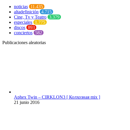
noticias
11.435
altadefinición
4.715
Cine, Tv y Teatro
3.379
especiales
1.775
discos
893
conciertos
582
Publicaciones aleatorias
Aphex Twin – CIRKLON3 [ Колхозная mix ]
21 junio 2016