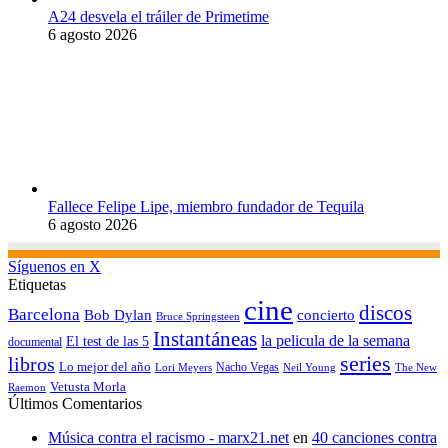
A24 desvela el tráiler de Primetime
6 agosto 2026
Fallece Felipe Lipe, miembro fundador de Tequila
6 agosto 2026
Síguenos en X
Etiquetas
cine
discos
Barcelona
concierto
Bob Dylan
Bruce Springsteen
Instantáneas
la pelicula de la semana
El test de las 5
documental
series
libros
Lo mejor del año
Nacho Vegas
Lori Meyers
Neil Young
The New
Vetusta Morla
Raemon
Últimos Comentarios
Música contra el racismo - marx21.net
en
40 canciones contra