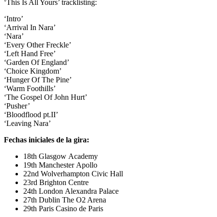
‘This Is All Yours’ tracklisting:
‘Intro’
‘Arrival In Nara’
‘Nara’
‘Every Other Freckle’
‘Left Hand Free’
‘Garden Of England’
‘Choice Kingdom’
‘Hunger Of The Pine’
‘Warm Foothills’
‘The Gospel Of John Hurt’
‘Pusher’
‘Bloodflood pt.II’
‘Leaving Nara’
Fechas iniciales de la gira:
18th Glasgow Academy
19th Manchester Apollo
22nd Wolverhampton Civic Hall
23rd Brighton Centre
24th London Alexandra Palace
27th Dublin The O2 Arena
29th Paris Casino de Paris