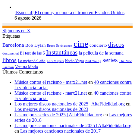
[Especial] El country recupera el trono en Estados Unidos
6 agosto 2026
Síguenos en X
Etiquetas
cine
discos
Barcelona
concierto
Bob Dylan
Bruce Springsteen
Instantáneas
la pelicula de la semana
El test de las 5
documental
series
libros
Lo mejor del año
Nacho Vegas
Lori Meyers
Neil Young
The New
Vetusta Morla
Raemon
Últimos Comentarios
Música contra el racismo - marx21.net
en
40 canciones contra
la violencia racial
Música contra el racisme - marx21.net
en
40 canciones contra
la violencia racial
Los mejores discos nacionales de 2025 | AltaFidelidad.org
en
Los mejores discos nacionales de 2023
Las mejores series de 2025 | AltaFidelidad.org
en
Las mejores
series de 2018
Las mejores canciones nacionales de 2025 | AltaFidelidad.org
en
Las mejores canciones nacionales de 2017