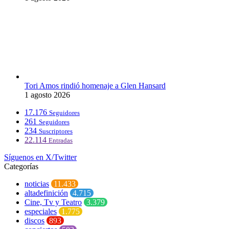
Tori Amos rindió homenaje a Glen Hansard
1 agosto 2026
17.176
Seguidores
261
Seguidores
234
Suscriptores
22.114
Entradas
Síguenos en X/Twitter
Categorías
noticias
11.433
altadefinición
4.715
Cine, Tv y Teatro
3.379
especiales
1.775
discos
893