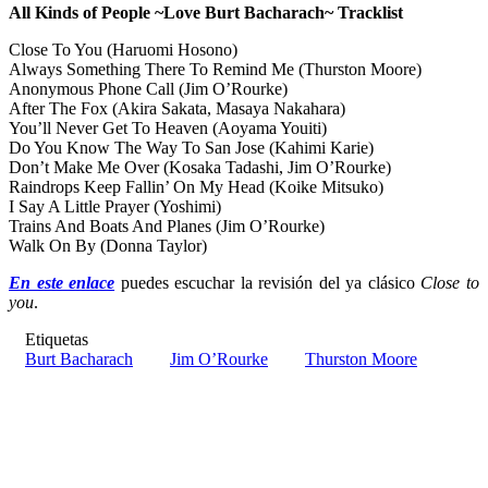
All Kinds of People ~Love Burt Bacharach~ Tracklist
Close To You (Haruomi Hosono)
Always Something There To Remind Me (Thurston Moore)
Anonymous Phone Call (Jim O’Rourke)
After The Fox (Akira Sakata, Masaya Nakahara)
You’ll Never Get To Heaven (Aoyama Youiti)
Do You Know The Way To San Jose (Kahimi Karie)
Don’t Make Me Over (Kosaka Tadashi, Jim O’Rourke)
Raindrops Keep Fallin’ On My Head (Koike Mitsuko)
I Say A Little Prayer (Yoshimi)
Trains And Boats And Planes (Jim O’Rourke)
Walk On By (Donna Taylor)
En este enlace
puedes escuchar la revisión del ya clásico
Close to
you
.
Etiquetas
Burt Bacharach
Jim O’Rourke
Thurston Moore