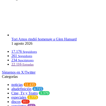
Tori Amos rindió homenaje a Glen Hansard
1 agosto 2026
17.176
Seguidores
261
Seguidores
234
Suscriptores
22.116
Entradas
Síguenos en X/Twitter
Categorías
noticias
11.435
altadefinición
4.715
Cine, Tv y Teatro
3.379
especiales
1.775
discos
893
conciertos
582