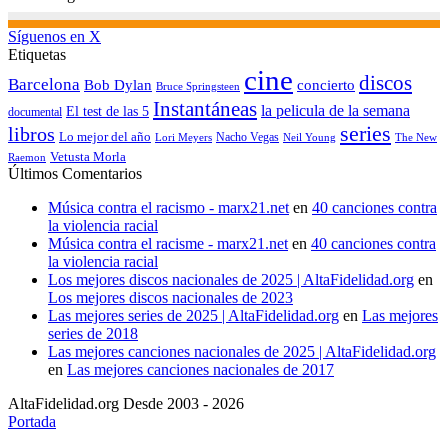
Síguenos en X
Etiquetas
cine
discos
Barcelona
concierto
Bob Dylan
Bruce Springsteen
Instantáneas
la pelicula de la semana
El test de las 5
documental
series
libros
Lo mejor del año
Nacho Vegas
Lori Meyers
Neil Young
The New
Vetusta Morla
Raemon
Últimos Comentarios
Música contra el racismo - marx21.net
en
40 canciones contra
la violencia racial
Música contra el racisme - marx21.net
en
40 canciones contra
la violencia racial
Los mejores discos nacionales de 2025 | AltaFidelidad.org
en
Los mejores discos nacionales de 2023
Las mejores series de 2025 | AltaFidelidad.org
en
Las mejores
series de 2018
Las mejores canciones nacionales de 2025 | AltaFidelidad.org
en
Las mejores canciones nacionales de 2017
AltaFidelidad.org Desde 2003 - 2026
Portada