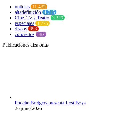
noticias
11.435
altadefinición
4.715
Cine, Tv y Teatro
3.379
especiales
1.775
discos
893
conciertos
582
Publicaciones aleatorias
Phoebe Bridgers presenta Lost Boys
26 junio 2026