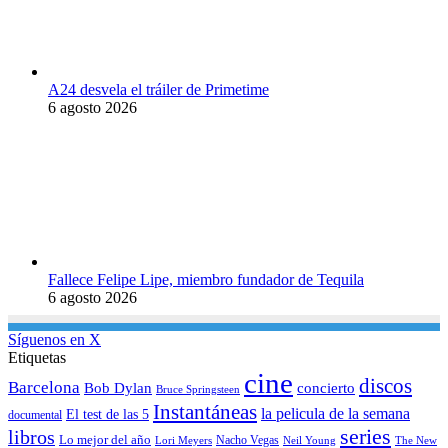
A24 desvela el tráiler de Primetime
6 agosto 2026
Fallece Felipe Lipe, miembro fundador de Tequila
6 agosto 2026
Síguenos en X
Etiquetas
cine
discos
Barcelona
concierto
Bob Dylan
Bruce Springsteen
Instantáneas
la pelicula de la semana
El test de las 5
documental
series
libros
Lo mejor del año
Nacho Vegas
Lori Meyers
Neil Young
The New