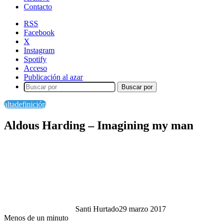
Contacto
RSS
Facebook
X
Instagram
Spotify
Acceso
Publicación al azar
Buscar por
altadefinición
Aldous Harding – Imagining my man
Santi Hurtado
29 marzo 2017
Menos de un minuto