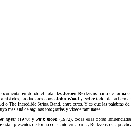
documental en donde el holandés
Jeroen Berkvens
narra de forma co
s, amistades, productores como
John Wood
y, sobre todo, de su herm
 o The Incredible String Band, entre otros. Y es que las palabras de 
suyo más allá de algunas fotografías y vídeos familiares.
er layter
(1970) y
Pink moon
(1972), todas ellas obras influenciad
stán presentes de forma constante en la cinta, Berkvens deja prácticame