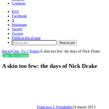
Contacto
RSS
Facebook
X
Instagram
Spotify
Acceso
Publicación al azar
Buscar por
Inicio
/
Cine, Tv y Teatro
/
A skin too few: the days of Nick Drake
Cine, Tv y Teatro
A skin too few: the days of Nick Drake
Francisco J. Fernández
24 marzo 2013