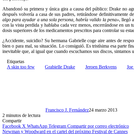
Abandonó su primera y única gira a causa del público: Drake no agua
después volvería a casa de sus padres, retirándose definitivamente d
algo para ayudar a una sola persona, habría valido la pena»
, llegó
con la vista perdida y hablaba cada vez menos, encerrándose en un tu
dosis superiores de los medicamentos prescritos para controlar su esta
¿Accidente, suicidio? Su hermana Gabrielle coge aire antes de respo
bien o para mal, su situación. Lo consiguió. Es tristísima esa parte f
inevitable que, al igual que cuando escuchamos sus discos, sintamos un 
Etiquetas
A skin too few
Grabielle Drake
Jeroen Berkvens
Joe
Francisco J. Fernández
24 marzo 2013
2 minutos de lectura
Compartir
Facebook
X
WhatsApp
Telegram
Compartir por correo electrónico
Newman y Woodward en el cartel del próximo Festival de Cannes