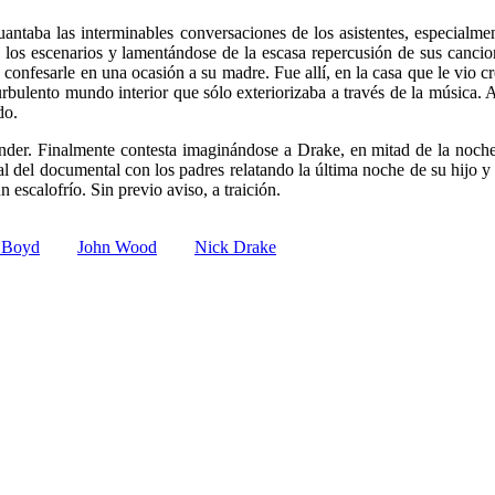
ntaba las interminables conversaciones de los asistentes, especialmen
e los escenarios y lamentándose de la escasa repercusión de sus canci
 a confesarle en una ocasión a su madre. Fue allí, en la casa que le vio
rbulento mundo interior que sólo exteriorizaba a través de la música. A
do.
nder. Finalmente contesta imaginándose a Drake, en mitad de la noche,
inal del documental con los padres relatando la última noche de su hijo 
escalofrío. Sin previo aviso, a traición.
 Boyd
John Wood
Nick Drake