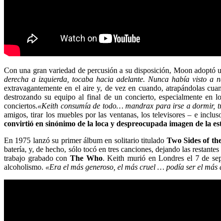
Con una gran variedad de percusión a su disposición, Moon adoptó un
derecha a izquierda, tocaba hacia adelante. Nunca había visto a n
extravagantemente en el aire y, de vez en cuando, atrapándolas cu
destrozando su equipo al final de un concierto, especialmente en l
conciertos.
«Keith consumía de todo… mandrax para irse a dormir, tr
amigos, tirar los muebles por las ventanas, los televisores – e inclu
convirtió en sinónimo de la loca y despreocupada imagen de la est
En 1975 lanzó su primer álbum en solitario titulado
Two Sides of t
batería, y, de hecho, sólo tocó en tres canciones, dejando las restan
trabajo grabado con
The Who
. Keith murió en Londres el 7 de sep
alcoholismo.
«Era el más generoso, el más cruel … podía ser el más 