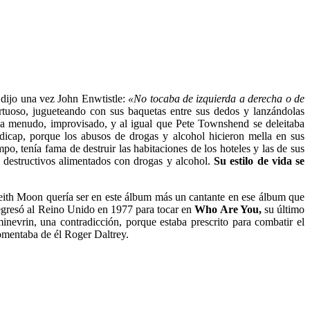
 dijo una vez John Enwtistle:
«No tocaba de izquierda a derecha o de
uoso, jugueteando con sus baquetas entre sus dedos y lanzándolas
 a menudo, improvisado, y al igual que Pete Townshend se deleitaba
ndicap, porque los abusos de drogas y alcohol hicieron mella en sus
o, tenía fama de destruir las habitaciones de los hoteles y las de sus
os destructivos alimentados con drogas y alcohol.
Su estilo de vida se
Keith Moon quería ser en este álbum más un cantante en ese álbum que
 Regresó al Reino Unido en 1977 para tocar en
Who Are You,
su último
evrin, una contradicción, porque estaba prescrito para combatir el
mentaba de él Roger Daltrey.