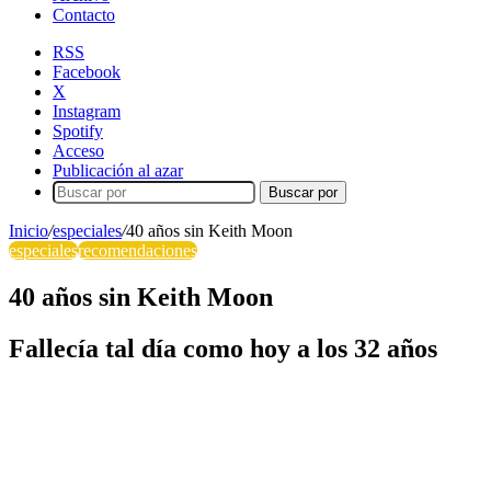
Contacto
RSS
Facebook
X
Instagram
Spotify
Acceso
Publicación al azar
Buscar por
Inicio
/
especiales
/
40 años sin Keith Moon
especiales
recomendaciones
40 años sin Keith Moon
Fallecía tal día como hoy a los 32 años