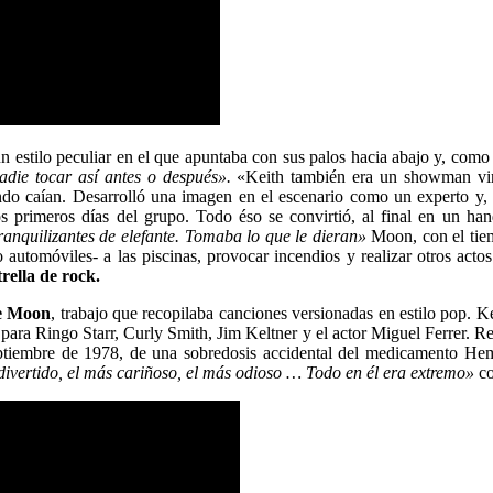
 estilo peculiar en el que apuntaba con sus palos hacia abajo y, como
adie tocar así antes o después».
«Keith también era un showman virt
ando caían. Desarrolló una imagen en el escenario como un experto y,
os primeros días del grupo. Todo éso se convirtió, al final en un ha
anquilizantes de elefante. Tomaba lo que le dieran»
Moon, con el tiemp
so automóviles- a las piscinas, provocar incendios y realizar otros act
rella de rock.
he Moon
, trabajo que recopilaba canciones versionadas en estilo pop. 
tes para Ringo Starr, Curly Smith, Jim Keltner y el actor Miguel Ferrer.
tiembre de 1978, de una sobredosis accidental del medicamento Hemin
divertido, el más cariñoso, el más odioso … Todo en él era extremo»
co