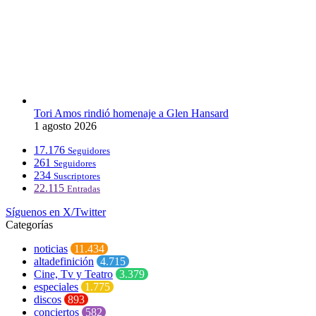
Tori Amos rindió homenaje a Glen Hansard
1 agosto 2026
17.176
Seguidores
261
Seguidores
234
Suscriptores
22.115
Entradas
Síguenos en X/Twitter
Categorías
noticias
11.434
altadefinición
4.715
Cine, Tv y Teatro
3.379
especiales
1.775
discos
893
conciertos
582