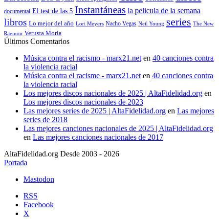
Instantáneas
la pelicula de la semana
El test de las 5
documental
series
libros
Lo mejor del año
Nacho Vegas
Lori Meyers
Neil Young
The New
Vetusta Morla
Raemon
Últimos Comentarios
Música contra el racismo - marx21.net
en
40 canciones contra
la violencia racial
Música contra el racisme - marx21.net
en
40 canciones contra
la violencia racial
Los mejores discos nacionales de 2025 | AltaFidelidad.org
en
Los mejores discos nacionales de 2023
Las mejores series de 2025 | AltaFidelidad.org
en
Las mejores
series de 2018
Las mejores canciones nacionales de 2025 | AltaFidelidad.org
en
Las mejores canciones nacionales de 2017
AltaFidelidad.org Desde 2003 - 2026
Portada
Mastodon
RSS
Facebook
X