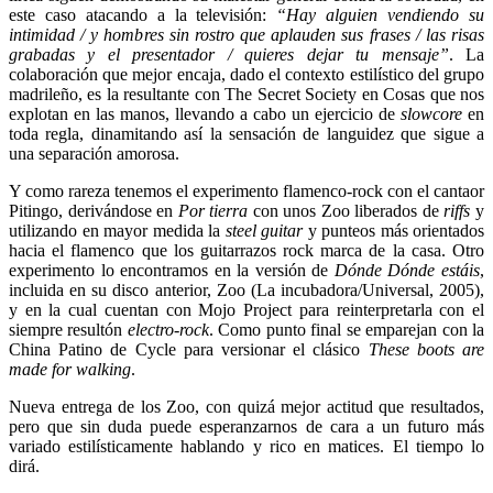
este caso atacando a la televisión:
“Hay alguien vendiendo su
intimidad / y hombres sin rostro que aplauden sus frases / las risas
grabadas y el presentador / quieres dejar tu mensaje”
. La
colaboración que mejor encaja, dado el contexto estilístico del grupo
madrileño, es la resultante con The Secret Society en Cosas que nos
explotan en las manos, llevando a cabo un ejercicio de
slowcore
en
toda regla, dinamitando así la sensación de languidez que sigue a
una separación amorosa.
Y como rareza tenemos el experimento flamenco-rock con el cantaor
Pitingo, derivándose en
Por tierra
con unos Zoo liberados de
riffs
y
utilizando en mayor medida la
steel guitar
y punteos más orientados
hacia el flamenco que los guitarrazos rock marca de la casa. Otro
experimento lo encontramos en la versión de
Dónde Dónde estáis
,
incluida en su disco anterior, Zoo (La incubadora/Universal, 2005),
y en la cual cuentan con Mojo Project para reinterpretarla con el
siempre resultón
electro-rock
. Como punto final se emparejan con la
China Patino de Cycle para versionar el clásico
These boots are
made for walking
.
Nueva entrega de los Zoo, con quizá mejor actitud que resultados,
pero que sin duda puede esperanzarnos de cara a un futuro más
variado estilísticamente hablando y rico en matices. El tiempo lo
dirá.