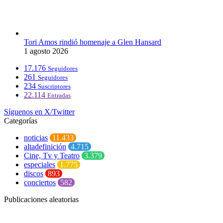
Tori Amos rindió homenaje a Glen Hansard
1 agosto 2026
17.176
Seguidores
261
Seguidores
234
Suscriptores
22.114
Entradas
Síguenos en X/Twitter
Categorías
noticias
11.433
altadefinición
4.715
Cine, Tv y Teatro
3.379
especiales
1.775
discos
893
conciertos
582
Publicaciones aleatorias