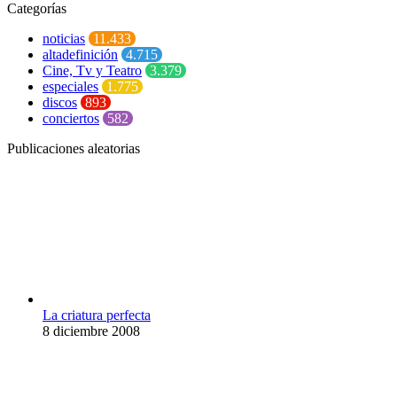
Categorías
noticias
11.433
altadefinición
4.715
Cine, Tv y Teatro
3.379
especiales
1.775
discos
893
conciertos
582
Publicaciones aleatorias
La criatura perfecta
8 diciembre 2008