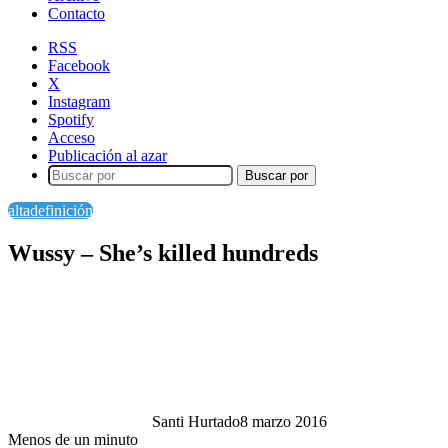
Contacto
RSS
Facebook
X
Instagram
Spotify
Acceso
Publicación al azar
Buscar por
altadefinición
Wussy – She’s killed hundreds
Santi Hurtado
8 marzo 2016
Menos de un minuto