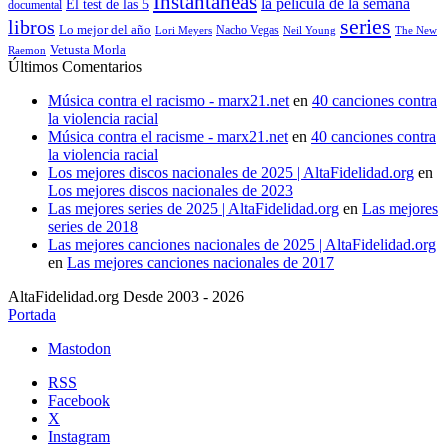
Instantáneas
la pelicula de la semana
El test de las 5
documental
series
libros
Lo mejor del año
Nacho Vegas
Lori Meyers
Neil Young
The New
Vetusta Morla
Raemon
Últimos Comentarios
Música contra el racismo - marx21.net
en
40 canciones contra
la violencia racial
Música contra el racisme - marx21.net
en
40 canciones contra
la violencia racial
Los mejores discos nacionales de 2025 | AltaFidelidad.org
en
Los mejores discos nacionales de 2023
Las mejores series de 2025 | AltaFidelidad.org
en
Las mejores
series de 2018
Las mejores canciones nacionales de 2025 | AltaFidelidad.org
en
Las mejores canciones nacionales de 2017
AltaFidelidad.org Desde 2003 - 2026
Portada
Mastodon
RSS
Facebook
X
Instagram