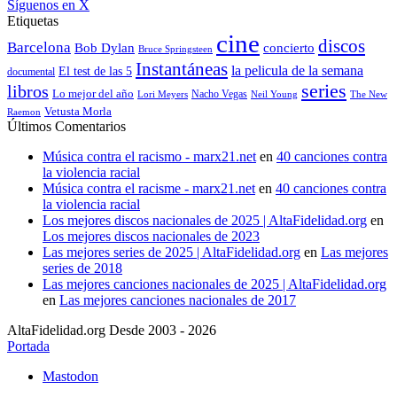
Síguenos en X
Etiquetas
cine
discos
Barcelona
concierto
Bob Dylan
Bruce Springsteen
Instantáneas
la pelicula de la semana
El test de las 5
documental
series
libros
Lo mejor del año
Nacho Vegas
Lori Meyers
Neil Young
The New
Vetusta Morla
Raemon
Últimos Comentarios
Música contra el racismo - marx21.net
en
40 canciones contra
la violencia racial
Música contra el racisme - marx21.net
en
40 canciones contra
la violencia racial
Los mejores discos nacionales de 2025 | AltaFidelidad.org
en
Los mejores discos nacionales de 2023
Las mejores series de 2025 | AltaFidelidad.org
en
Las mejores
series de 2018
Las mejores canciones nacionales de 2025 | AltaFidelidad.org
en
Las mejores canciones nacionales de 2017
AltaFidelidad.org Desde 2003 - 2026
Portada
Mastodon