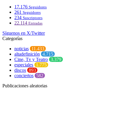
17.176
Seguidores
261
Seguidores
234
Suscriptores
22.114
Entradas
Síguenos en X/Twitter
Categorías
noticias
11.433
altadefinición
4.715
Cine, Tv y Teatro
3.379
especiales
1.775
discos
893
conciertos
582
Publicaciones aleatorias