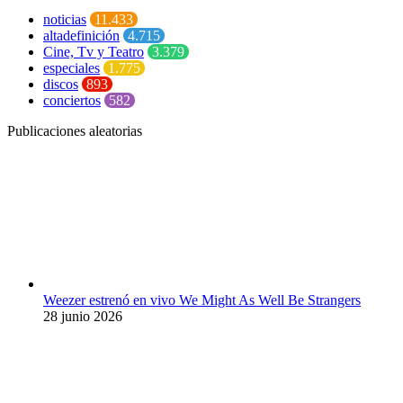
noticias
11.433
altadefinición
4.715
Cine, Tv y Teatro
3.379
especiales
1.775
discos
893
conciertos
582
Publicaciones aleatorias
Weezer estrenó en vivo We Might As Well Be Strangers
28 junio 2026