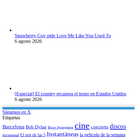
Strawberry Guy pide Love Me Like You Used To
6 agosto 2026
[Especial] El country recupera el trono en Estados Unidos
6 agosto 2026
Síguenos en X
Etiquetas
cine
discos
Barcelona
concierto
Bob Dylan
Bruce Springsteen
Instantáneas
la pelicula de la semana
El test de las 5
documental