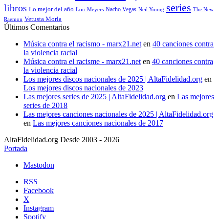
series
libros
Lo mejor del año
Nacho Vegas
Lori Meyers
Neil Young
The New
Vetusta Morla
Raemon
Últimos Comentarios
Música contra el racismo - marx21.net
en
40 canciones contra
la violencia racial
Música contra el racisme - marx21.net
en
40 canciones contra
la violencia racial
Los mejores discos nacionales de 2025 | AltaFidelidad.org
en
Los mejores discos nacionales de 2023
Las mejores series de 2025 | AltaFidelidad.org
en
Las mejores
series de 2018
Las mejores canciones nacionales de 2025 | AltaFidelidad.org
en
Las mejores canciones nacionales de 2017
AltaFidelidad.org Desde 2003 - 2026
Portada
Mastodon
RSS
Facebook
X
Instagram
Spotify