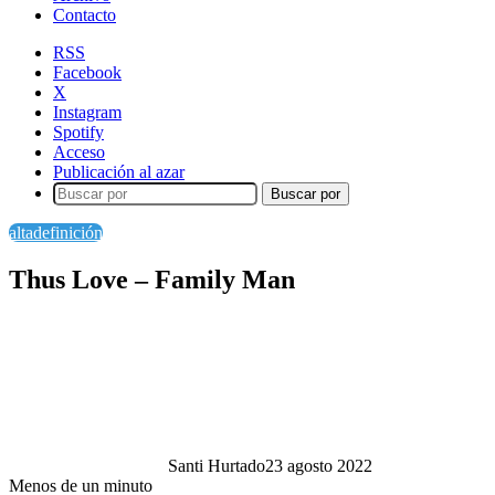
Contacto
RSS
Facebook
X
Instagram
Spotify
Acceso
Publicación al azar
Buscar por
altadefinición
Thus Love – Family Man
Santi Hurtado
23 agosto 2022
Menos de un minuto