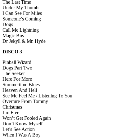
The Last Time
Under My Thumb
I Can See For Miles
Someone’s Coming
Dogs
Call Me Lightning
Magic Bus
Dr Jekyll & Mr. Hyde
DISCO 3
Pinball Wizard
Dogs Part Two
The Seeker
Here For More
Summertime Blues
Heaven And Hell
See Me Feel Me / Listening To You
Overture From Tommy
Christmas
I’m Free
Won’t Get Fooled Again
Don’t Know Myself
Let’s See Action
When I Was A Boy