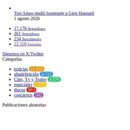
Tori Amos rindió homenaje a Glen Hansard
1 agosto 2026
17.176
Seguidores
261
Seguidores
234
Suscriptores
22.116
Entradas
Síguenos en X/Twitter
Categorías
noticias
11.435
altadefinición
4.715
Cine, Tv y Teatro
3.379
especiales
1.775
discos
893
conciertos
582
Publicaciones aleatorias