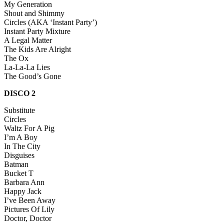
My Generation
Shout and Shimmy
Circles (AKA ‘Instant Party’)
Instant Party Mixture
A Legal Matter
The Kids Are Alright
The Ox
La-La-La Lies
The Good’s Gone
DISCO 2
Substitute
Circles
Waltz For A Pig
I’m A Boy
In The City
Disguises
Batman
Bucket T
Barbara Ann
Happy Jack
I’ve Been Away
Pictures Of Lily
Doctor, Doctor