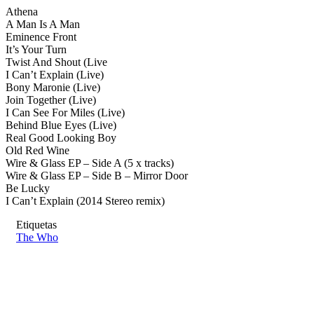
Athena
A Man Is A Man
Eminence Front
It’s Your Turn
Twist And Shout (Live
I Can’t Explain (Live)
Bony Maronie (Live)
Join Together (Live)
I Can See For Miles (Live)
Behind Blue Eyes (Live)
Real Good Looking Boy
Old Red Wine
Wire & Glass EP – Side A (5 x tracks)
Wire & Glass EP – Side B – Mirror Door
Be Lucky
I Can’t Explain (2014 Stereo remix)
Etiquetas
The Who