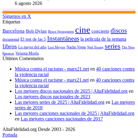
6 agosto 2026
Síguenos en X
Etiquetas
cine
discos
Barcelona
concierto
Bob Dylan
Bruce Springsteen
Instantáneas
la pelicula de la semana
El test de las 5
documental
series
libros
Lo mejor del año
Nacho Vegas
Lori Meyers
Neil Young
The New
Vetusta Morla
Raemon
Últimos Comentarios
Música contra el racismo - marx21.net
en
40 canciones contra
la violencia racial
Música contra el racisme - marx21.net
en
40 canciones contra
la violencia racial
Los mejores discos nacionales de 2025 | AltaFidelidad.org
en
Los mejores discos nacionales de 2023
Las mejores series de 2025 | AltaFidelidad.org
en
Las mejores
series de 2018
Las mejores canciones nacionales de 2025 | AltaFidelidad.org
en
Las mejores canciones nacionales de 2017
AltaFidelidad.org Desde 2003 - 2026
Portada