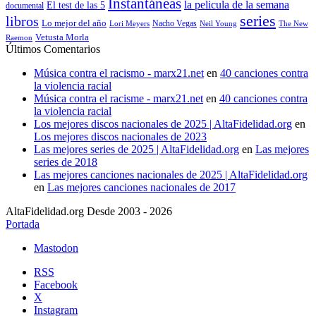
Instantáneas
la pelicula de la semana
El test de las 5
documental
series
libros
Lo mejor del año
Nacho Vegas
Lori Meyers
Neil Young
The New
Vetusta Morla
Raemon
Últimos Comentarios
Música contra el racismo - marx21.net
en
40 canciones contra
la violencia racial
Música contra el racisme - marx21.net
en
40 canciones contra
la violencia racial
Los mejores discos nacionales de 2025 | AltaFidelidad.org
en
Los mejores discos nacionales de 2023
Las mejores series de 2025 | AltaFidelidad.org
en
Las mejores
series de 2018
Las mejores canciones nacionales de 2025 | AltaFidelidad.org
en
Las mejores canciones nacionales de 2017
AltaFidelidad.org Desde 2003 - 2026
Portada
Mastodon
RSS
Facebook
X
Instagram