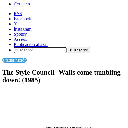
Contacto
RSS
Facebook
X
Instagram
Spotify
Acceso
Publicación al azar
Buscar por
altadefinición
The Style Council- Walls come tumbling
down! (1985)