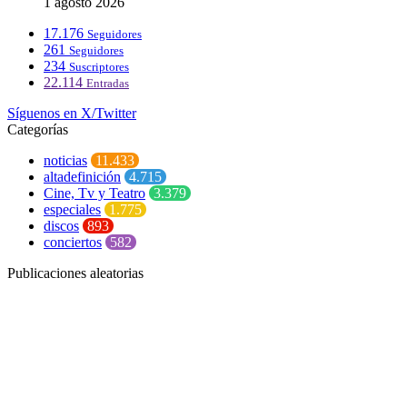
1 agosto 2026
17.176
Seguidores
261
Seguidores
234
Suscriptores
22.114
Entradas
Síguenos en X/Twitter
Categorías
noticias
11.433
altadefinición
4.715
Cine, Tv y Teatro
3.379
especiales
1.775
discos
893
conciertos
582
Publicaciones aleatorias