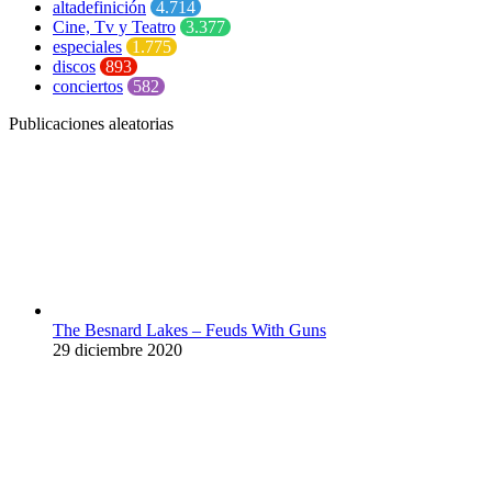
altadefinición
4.714
Cine, Tv y Teatro
3.377
especiales
1.775
discos
893
conciertos
582
Publicaciones aleatorias
The Besnard Lakes – Feuds With Guns
29 diciembre 2020