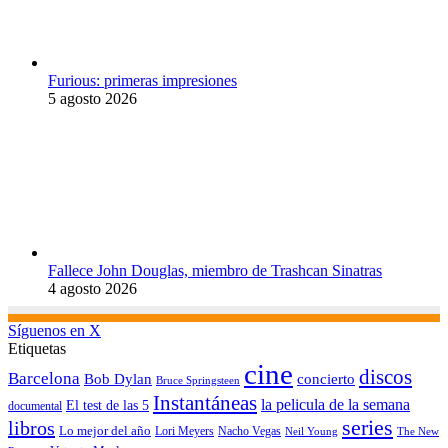
Furious: primeras impresiones
5 agosto 2026
Fallece John Douglas, miembro de Trashcan Sinatras
4 agosto 2026
Síguenos en X
Etiquetas
cine
discos
Barcelona
concierto
Bob Dylan
Bruce Springsteen
Instantáneas
la pelicula de la semana
El test de las 5
documental
series
libros
Lo mejor del año
Nacho Vegas
Lori Meyers
Neil Young
The New