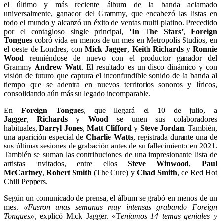
el último y más reciente álbum de la banda aclamado
universalmente, ganador del Grammy, que encabezó las listas en
todo el mundo y alcanzó un éxito de ventas multi platino. Precedido
por el contagioso single principal,
‘In The Stars’
,
Foreign
Tongues
cobró vida en menos de un mes en Metropolis Studios, en
el oeste de Londres, con
Mick Jagger
,
Keith Richards
y
Ronnie
Wood
reuniéndose de nuevo con el productor ganador del
Grammy
Andrew Watt
. El resultado es un disco dinámico y con
visión de futuro que captura el inconfundible sonido de la banda al
tiempo que se adentra en nuevos territorios sonoros y líricos,
consolidando aún más su legado incomparable.
En
Foreign Tongues
, que llegará el 10 de julio, a
Jagger
,
Richards
y
Wood
se unen sus colaboradores
habituales,
Darryl Jones
,
Matt Clifford
y
Steve Jordan
. También,
una aparición especial de
Charlie Watts
, registrada durante una de
sus últimas sesiones de grabación antes de su fallecimiento en 2021.
También se suman las contribuciones de una impresionante lista de
artistas invitados, entre ellos
Steve Winwood
,
Paul
McCartney
,
Robert Smith
(The Cure) y
Chad Smith
, de Red Hot
Chili Peppers.
Según un comunicado de prensa, el álbum se grabó en menos de un
mes.
«Fueron unas semanas muy intensas grabando Foreign
Tongues»,
explicó Mick Jagger.
«T
eníamos 14 temas geniales y