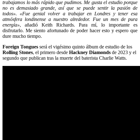
trabajamos lo más rápido que pudimos. Me gusta el estudio porque
no es demasiado grande, así que se puede sentir la pasión de
todos».
«Fue genial volver a trabajar en Londres y tener esa
atmósfera londinense a nuestro alrededor. Fue un mes de pura
energía»
, añadió Keith Richards.
Para mí, lo importante es
disfrutarlo. Me siento afortunado de poder hacer esto y espero que
dure mucho tiempo.
Foreign Tongues
será el vigésimo quinto álbum de estudio de los
Rolling Stones
, el primero desde
Hackney Diamonds
de 2023 y el
segundo que publican tras la muerte del baterista Charlie Watts.