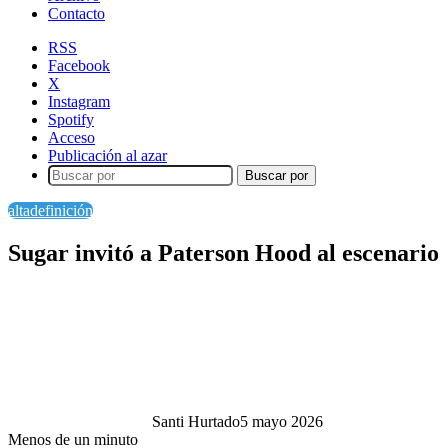
Contacto
RSS
Facebook
X
Instagram
Spotify
Acceso
Publicación al azar
Buscar por
altadefinición
Sugar invitó a Paterson Hood al escenario
Santi Hurtado
5 mayo 2026
Menos de un minuto