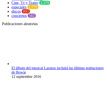
Cine, Tv y Teatro
3.379
especiales
1.775
discos
893
conciertos
582
Publicaciones aleatorias
El álbum del musical Lazarus incluirá las últimas grabaciones
de Bowie
12 septiembre 2016