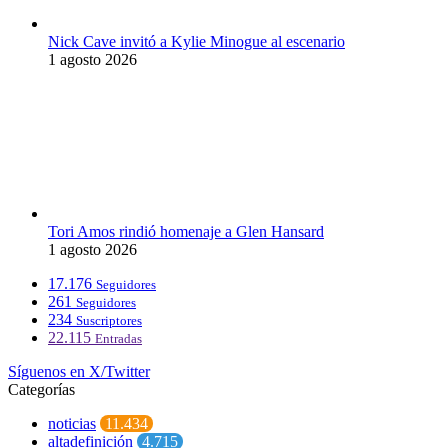
Nick Cave invitó a Kylie Minogue al escenario
1 agosto 2026
Tori Amos rindió homenaje a Glen Hansard
1 agosto 2026
17.176
Seguidores
261
Seguidores
234
Suscriptores
22.115
Entradas
Síguenos en X/Twitter
Categorías
noticias
11.434
altadefinición
4.715