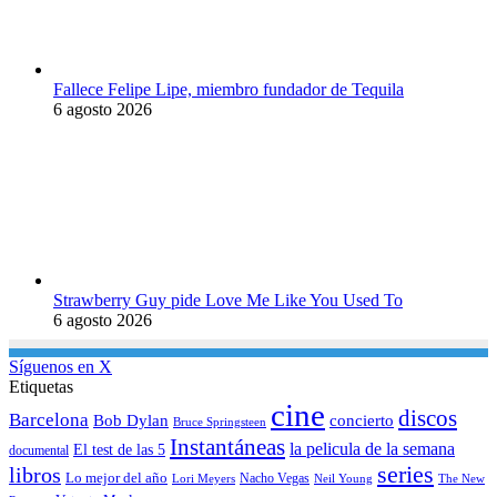
Fallece Felipe Lipe, miembro fundador de Tequila
6 agosto 2026
Strawberry Guy pide Love Me Like You Used To
6 agosto 2026
Síguenos en X
Etiquetas
cine
discos
Barcelona
concierto
Bob Dylan
Bruce Springsteen
Instantáneas
la pelicula de la semana
El test de las 5
documental
series
libros
Lo mejor del año
Nacho Vegas
Lori Meyers
Neil Young
The New