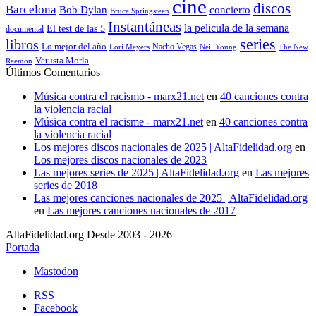
cine
discos
Barcelona
concierto
Bob Dylan
Bruce Springsteen
Instantáneas
la pelicula de la semana
El test de las 5
documental
series
libros
Lo mejor del año
Nacho Vegas
Lori Meyers
Neil Young
The New
Vetusta Morla
Raemon
Últimos Comentarios
Música contra el racismo - marx21.net
en
40 canciones contra
la violencia racial
Música contra el racisme - marx21.net
en
40 canciones contra
la violencia racial
Los mejores discos nacionales de 2025 | AltaFidelidad.org
en
Los mejores discos nacionales de 2023
Las mejores series de 2025 | AltaFidelidad.org
en
Las mejores
series de 2018
Las mejores canciones nacionales de 2025 | AltaFidelidad.org
en
Las mejores canciones nacionales de 2017
AltaFidelidad.org Desde 2003 - 2026
Portada
Mastodon
RSS
Facebook