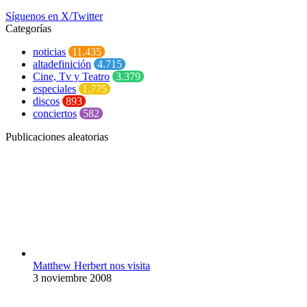
Síguenos en X/Twitter
Categorías
noticias
11.435
altadefinición
4.715
Cine, Tv y Teatro
3.379
especiales
1.775
discos
893
conciertos
582
Publicaciones aleatorias
Matthew Herbert nos visita
3 noviembre 2008