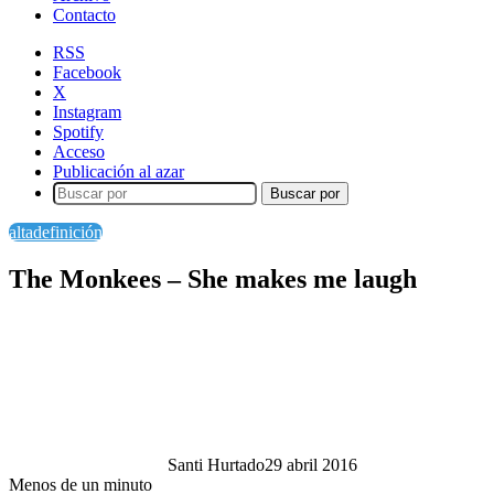
Contacto
RSS
Facebook
X
Instagram
Spotify
Acceso
Publicación al azar
Buscar por
altadefinición
The Monkees – She makes me laugh
Santi Hurtado
29 abril 2016
Menos de un minuto