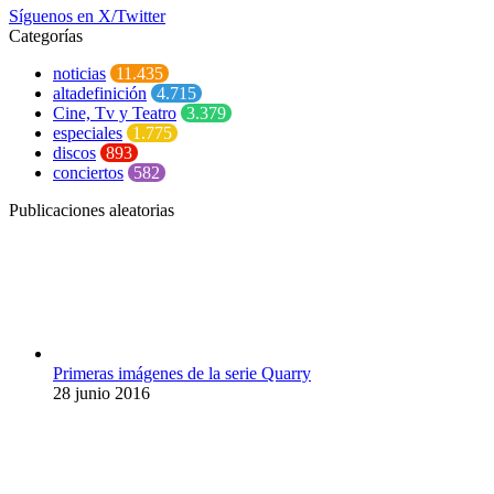
Síguenos en X/Twitter
Categorías
noticias
11.435
altadefinición
4.715
Cine, Tv y Teatro
3.379
especiales
1.775
discos
893
conciertos
582
Publicaciones aleatorias
Primeras imágenes de la serie Quarry
28 junio 2016