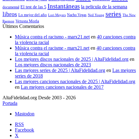
Instantáneas
la pelicula de la semana
El test de las 5
documental
series
libros
Lo mejor del año
Nacho Vegas
Lori Meyers
Neil Young
The New
Vetusta Morla
Raemon
Últimos Comentarios
Música contra el racismo - marx21.net
en
40 canciones contra
la violencia racial
Música contra el racisme - marx21.net
en
40 canciones contra
la violencia racial
Los mejores discos nacionales de 2025 | AltaFidelidad.org
en
Los mejores discos nacionales de 2023
Las mejores series de 2025 | AltaFidelidad.org
en
Las mejores
series de 2018
Las mejores canciones nacionales de 2025 | AltaFidelidad.org
en
Las mejores canciones nacionales de 2017
AltaFidelidad.org Desde 2003 - 2026
Portada
Mastodon
RSS
Facebook
X