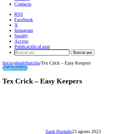
Contacto
RSS
Facebook
X
Instagram
Spotify
Acceso
Publicación al azar
Buscar por
Inicio
/
altadefinición
/
Tex Crick – Easy Keepers
altadefinición
Tex Crick – Easy Keepers
Santi Hurtado
23 agosto 2023