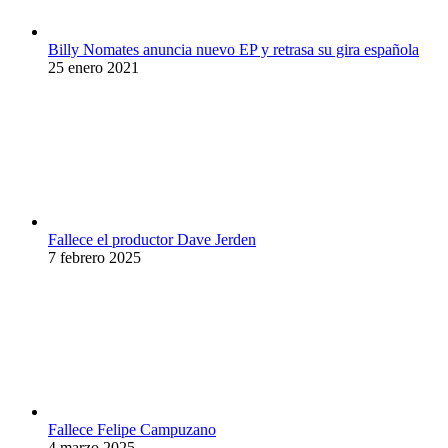
Billy Nomates anuncia nuevo EP y retrasa su gira española
25 enero 2021
Fallece el productor Dave Jerden
7 febrero 2025
Fallece Felipe Campuzano
4 marzo 2025