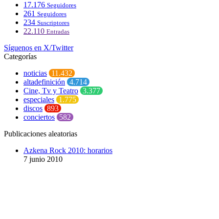
17.176
Seguidores
261
Seguidores
234
Suscriptores
22.110
Entradas
Síguenos en X/Twitter
Categorías
noticias
11.432
altadefinición
4.714
Cine, Tv y Teatro
3.377
especiales
1.775
discos
893
conciertos
582
Publicaciones aleatorias
Azkena Rock 2010: horarios
7 junio 2010