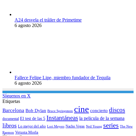
A24 desvela el tráiler de Primetime
6 agosto 2026
Fallece Felipe Lipe, miembro fundador de Tequila
6 agosto 2026
Síguenos en X
Etiquetas
cine
discos
Barcelona
concierto
Bob Dylan
Bruce Springsteen
Instantáneas
la pelicula de la semana
El test de las 5
documental
series
libros
Lo mejor del año
Nacho Vegas
Lori Meyers
Neil Young
The New
Vetusta Morla
Raemon