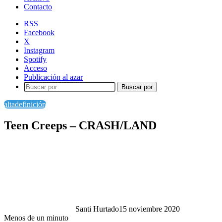
Contacto
RSS
Facebook
X
Instagram
Spotify
Acceso
Publicación al azar
Buscar por
altadefinición
Teen Creeps – CRASH/LAND
Santi Hurtado
15 noviembre 2020
Menos de un minuto