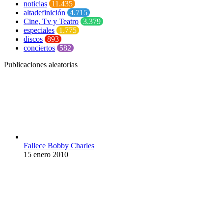
noticias
11.435
altadefinición
4.715
Cine, Tv y Teatro
3.379
especiales
1.775
discos
893
conciertos
582
Publicaciones aleatorias
Fallece Bobby Charles
15 enero 2010