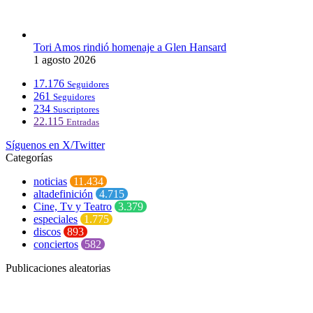
Tori Amos rindió homenaje a Glen Hansard
1 agosto 2026
17.176
Seguidores
261
Seguidores
234
Suscriptores
22.115
Entradas
Síguenos en X/Twitter
Categorías
noticias
11.434
altadefinición
4.715
Cine, Tv y Teatro
3.379
especiales
1.775
discos
893
conciertos
582
Publicaciones aleatorias