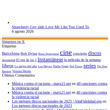
Strawberry Guy pide Love Me Like You Used To
6 agosto 2026
Síguenos en X
Etiquetas
cine
discos
Barcelona
concierto
Bob Dylan
Bruce Springsteen
Instantáneas
la pelicula de la semana
El test de las 5
documental
series
libros
Lo mejor del año
Nacho Vegas
Lori Meyers
Neil Young
The New
Vetusta Morla
Raemon
Últimos Comentarios
Música contra el racismo - marx21.net
en
40 canciones contra
la violencia racial
Música contra el racisme - marx21.net
en
40 canciones contra
la violencia racial
Los mejores discos nacionales de 2025 | AltaFidelidad.org
en
Los mejores discos nacionales de 2023