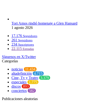
Tori Amos rindió homenaje a Glen Hansard
1 agosto 2026
17.176
Seguidores
261
Seguidores
234
Suscriptores
22.115
Entradas
Síguenos en X/Twitter
Categorías
noticias
11.434
altadefinición
4.715
Cine, Tv y Teatro
3.379
especiales
1.775
discos
893
conciertos
582
Publicaciones aleatorias