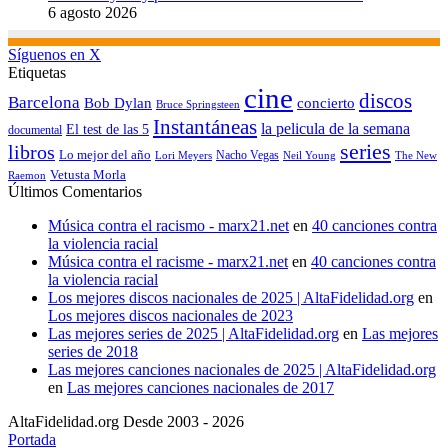
6 agosto 2026
Síguenos en X
Etiquetas
cine
discos
Barcelona
concierto
Bob Dylan
Bruce Springsteen
Instantáneas
la pelicula de la semana
El test de las 5
documental
series
libros
Lo mejor del año
Nacho Vegas
Lori Meyers
Neil Young
The New
Vetusta Morla
Raemon
Últimos Comentarios
Música contra el racismo - marx21.net
en
40 canciones contra
la violencia racial
Música contra el racisme - marx21.net
en
40 canciones contra
la violencia racial
Los mejores discos nacionales de 2025 | AltaFidelidad.org
en
Los mejores discos nacionales de 2023
Las mejores series de 2025 | AltaFidelidad.org
en
Las mejores
series de 2018
Las mejores canciones nacionales de 2025 | AltaFidelidad.org
en
Las mejores canciones nacionales de 2017
AltaFidelidad.org Desde 2003 - 2026
Portada