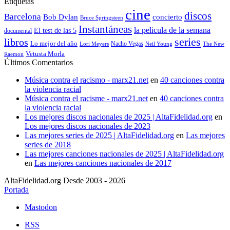
Etiquetas
cine
discos
Barcelona
concierto
Bob Dylan
Bruce Springsteen
Instantáneas
la pelicula de la semana
El test de las 5
documental
series
libros
Lo mejor del año
Nacho Vegas
Lori Meyers
Neil Young
The New
Vetusta Morla
Raemon
Últimos Comentarios
Música contra el racismo - marx21.net
en
40 canciones contra
la violencia racial
Música contra el racisme - marx21.net
en
40 canciones contra
la violencia racial
Los mejores discos nacionales de 2025 | AltaFidelidad.org
en
Los mejores discos nacionales de 2023
Las mejores series de 2025 | AltaFidelidad.org
en
Las mejores
series de 2018
Las mejores canciones nacionales de 2025 | AltaFidelidad.org
en
Las mejores canciones nacionales de 2017
AltaFidelidad.org Desde 2003 - 2026
Portada
Mastodon
RSS