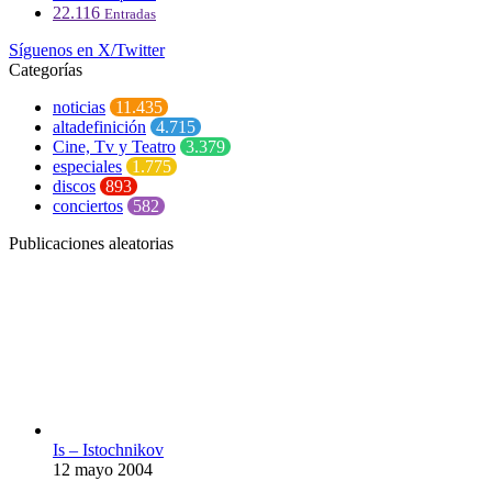
22.116
Entradas
Síguenos en X/Twitter
Categorías
noticias
11.435
altadefinición
4.715
Cine, Tv y Teatro
3.379
especiales
1.775
discos
893
conciertos
582
Publicaciones aleatorias
Is – Istochnikov
12 mayo 2004