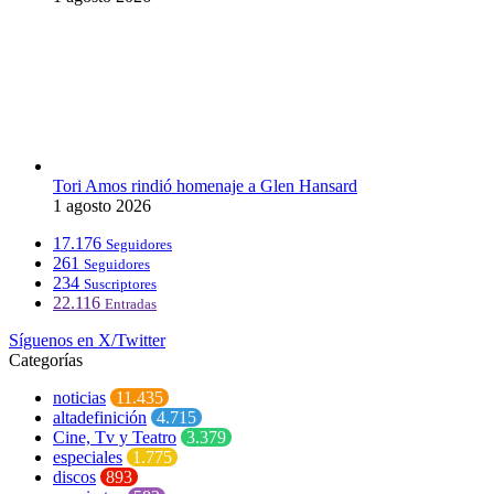
Tori Amos rindió homenaje a Glen Hansard
1 agosto 2026
17.176
Seguidores
261
Seguidores
234
Suscriptores
22.116
Entradas
Síguenos en X/Twitter
Categorías
noticias
11.435
altadefinición
4.715
Cine, Tv y Teatro
3.379
especiales
1.775
discos
893