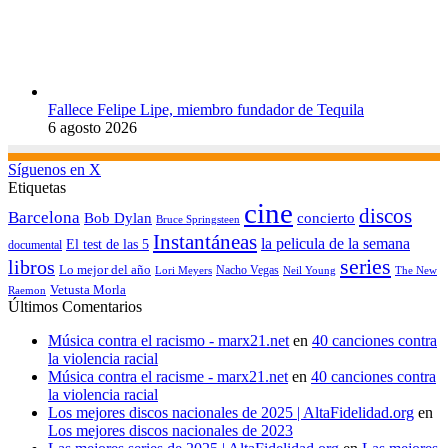
Fallece Felipe Lipe, miembro fundador de Tequila
6 agosto 2026
Síguenos en X
Etiquetas
cine
discos
Barcelona
concierto
Bob Dylan
Bruce Springsteen
Instantáneas
la pelicula de la semana
El test de las 5
documental
series
libros
Lo mejor del año
Nacho Vegas
Lori Meyers
Neil Young
The New
Vetusta Morla
Raemon
Últimos Comentarios
Música contra el racismo - marx21.net
en
40 canciones contra
la violencia racial
Música contra el racisme - marx21.net
en
40 canciones contra
la violencia racial
Los mejores discos nacionales de 2025 | AltaFidelidad.org
en
Los mejores discos nacionales de 2023