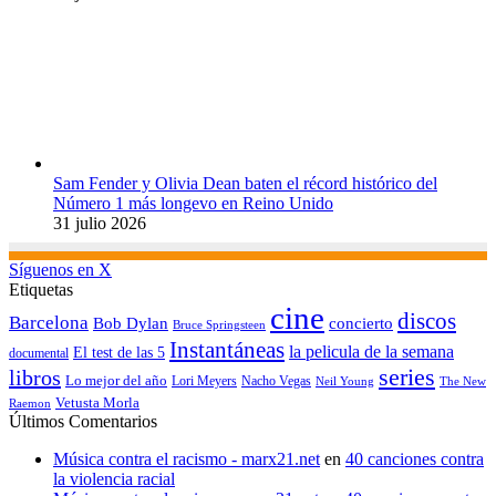
Sam Fender y Olivia Dean baten el récord histórico del
Número 1 más longevo en Reino Unido
31 julio 2026
Síguenos en X
Etiquetas
cine
discos
Barcelona
concierto
Bob Dylan
Bruce Springsteen
Instantáneas
la pelicula de la semana
El test de las 5
documental
series
libros
Lo mejor del año
Nacho Vegas
Lori Meyers
Neil Young
The New
Vetusta Morla
Raemon
Últimos Comentarios
Música contra el racismo - marx21.net
en
40 canciones contra
la violencia racial