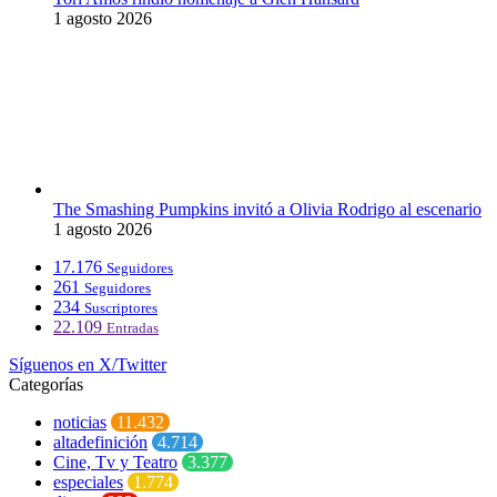
1 agosto 2026
The Smashing Pumpkins invitó a Olivia Rodrigo al escenario
1 agosto 2026
17.176
Seguidores
261
Seguidores
234
Suscriptores
22.109
Entradas
Síguenos en X/Twitter
Categorías
noticias
11.432
altadefinición
4.714
Cine, Tv y Teatro
3.377
especiales
1.774