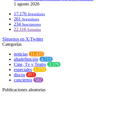
1 agosto 2026
17.176
Seguidores
261
Seguidores
234
Suscriptores
22.116
Entradas
Síguenos en X/Twitter
Categorías
noticias
11.435
altadefinición
4.715
Cine, Tv y Teatro
3.379
especiales
1.775
discos
893
conciertos
582
Publicaciones aleatorias