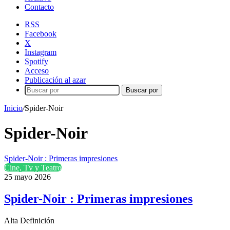
Contacto
RSS
Facebook
X
Instagram
Spotify
Acceso
Publicación al azar
Buscar por
Inicio
/
Spider-Noir
Spider-Noir
Spider-Noir : Primeras impresiones
Cine, Tv y Teatro
25 mayo 2026
Spider-Noir : Primeras impresiones
Alta Definición