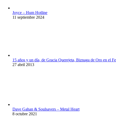
Joyce – Hum Hotline
11 septiembre 2024
15 años y un día, de Gracia Querejeta, Biznaga de Oro en el Fe
27 abril 2013
Dave Gahan & Soulsavers – Metal Heart
8 octubre 2021