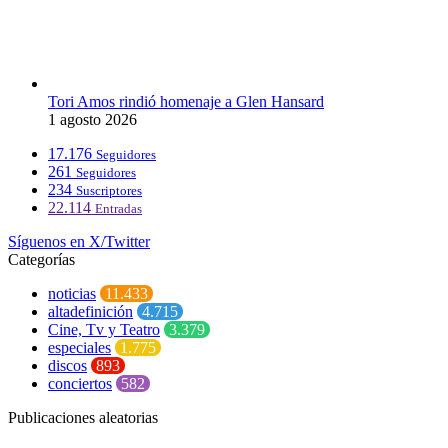
Tori Amos rindió homenaje a Glen Hansard
1 agosto 2026
17.176
Seguidores
261
Seguidores
234
Suscriptores
22.114
Entradas
Síguenos en X/Twitter
Categorías
noticias
11.433
altadefinición
4.715
Cine, Tv y Teatro
3.379
especiales
1.775
discos
893
conciertos
582
Publicaciones aleatorias