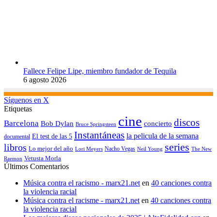
Fallece Felipe Lipe, miembro fundador de Tequila
6 agosto 2026
Síguenos en X
Etiquetas
cine
discos
Barcelona
concierto
Bob Dylan
Bruce Springsteen
Instantáneas
la pelicula de la semana
El test de las 5
documental
series
libros
Lo mejor del año
Nacho Vegas
Lori Meyers
Neil Young
The New
Vetusta Morla
Raemon
Últimos Comentarios
Música contra el racismo - marx21.net
en
40 canciones contra
la violencia racial
Música contra el racisme - marx21.net
en
40 canciones contra
la violencia racial