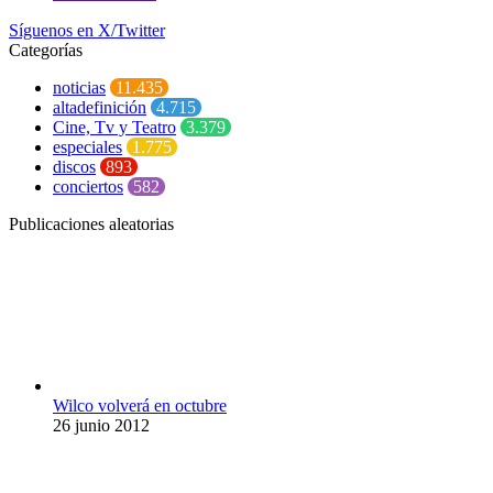
Síguenos en X/Twitter
Categorías
noticias
11.435
altadefinición
4.715
Cine, Tv y Teatro
3.379
especiales
1.775
discos
893
conciertos
582
Publicaciones aleatorias
Wilco volverá en octubre
26 junio 2012