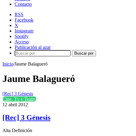
Contacto
RSS
Facebook
X
Instagram
Spotify
Acceso
Publicación al azar
Buscar por
Inicio
/
Jaume Balagueró
Jaume Balagueró
[Rec] 3 Génesis
Cine, Tv y Teatro
12 abril 2012
[Rec] 3 Génesis
Alta Definición