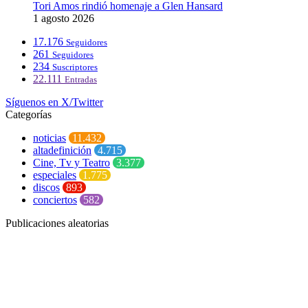
Tori Amos rindió homenaje a Glen Hansard
1 agosto 2026
17.176
Seguidores
261
Seguidores
234
Suscriptores
22.111
Entradas
Síguenos en X/Twitter
Categorías
noticias
11.432
altadefinición
4.715
Cine, Tv y Teatro
3.377
especiales
1.775
discos
893
conciertos
582
Publicaciones aleatorias