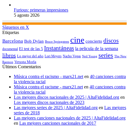
Furious: primeras impresiones
5 agosto 2026
Síguenos en X
Etiquetas
cine
discos
Barcelona
concierto
Bob Dylan
Bruce Springsteen
Instantáneas
la pelicula de la semana
El test de las 5
documental
series
libros
Lo mejor del año
Nacho Vegas
Lori Meyers
Neil Young
The New
Vetusta Morla
Raemon
Últimos Comentarios
Música contra el racismo - marx21.net
en
40 canciones contra
la violencia racial
Música contra el racisme - marx21.net
en
40 canciones contra
la violencia racial
Los mejores discos nacionales de 2025 | AltaFidelidad.org
en
Los mejores discos nacionales de 2023
Las mejores series de 2025 | AltaFidelidad.org
en
Las mejores
series de 2018
Las mejores canciones nacionales de 2025 | AltaFidelidad.org
en
Las mejores canciones nacionales de 2017