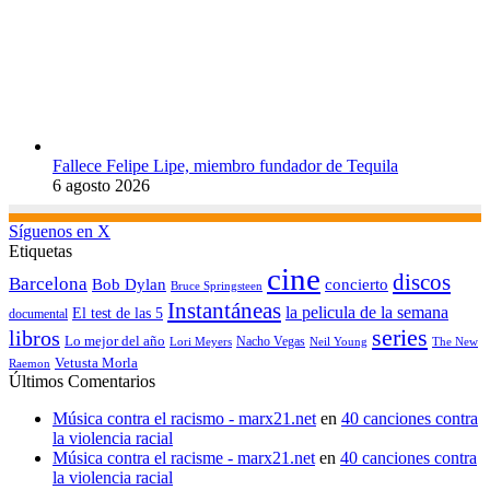
Fallece Felipe Lipe, miembro fundador de Tequila
6 agosto 2026
Síguenos en X
Etiquetas
cine
discos
Barcelona
concierto
Bob Dylan
Bruce Springsteen
Instantáneas
la pelicula de la semana
El test de las 5
documental
series
libros
Lo mejor del año
Nacho Vegas
Lori Meyers
Neil Young
The New
Vetusta Morla
Raemon
Últimos Comentarios
Música contra el racismo - marx21.net
en
40 canciones contra
la violencia racial
Música contra el racisme - marx21.net
en
40 canciones contra
la violencia racial