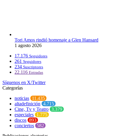
Tori Amos rindió homenaje a Glen Hansard
1 agosto 2026
17.176
Seguidores
261
Seguidores
234
Suscriptores
22.116
Entradas
Síguenos en X/Twitter
Categorías
noticias
11.435
altadefinición
4.715
Cine, Tv y Teatro
3.379
especiales
1.775
discos
893
conciertos
582
Publicaciones aleatorias