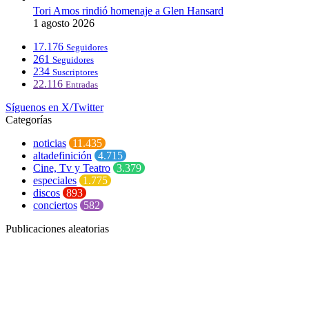
Tori Amos rindió homenaje a Glen Hansard
1 agosto 2026
17.176
Seguidores
261
Seguidores
234
Suscriptores
22.116
Entradas
Síguenos en X/Twitter
Categorías
noticias
11.435
altadefinición
4.715
Cine, Tv y Teatro
3.379
especiales
1.775
discos
893
conciertos
582
Publicaciones aleatorias