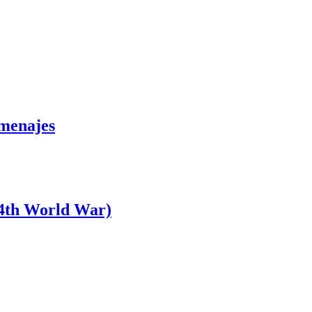
omenajes
4th World War)