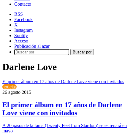
Contacto
RSS
Facebook
X
Instagram
Spotify
Acceso
Publicación al azar
Buscar por
Darlene Love
El primer álbum en 17 años de Darlene Love viene con invitados
noticias
26 agosto 2015
El primer álbum en 17 años de Darlene
Love viene con invitados
A 20 pasos de la fama (Twenty Feet from Stardom) se estrenará en
mayo