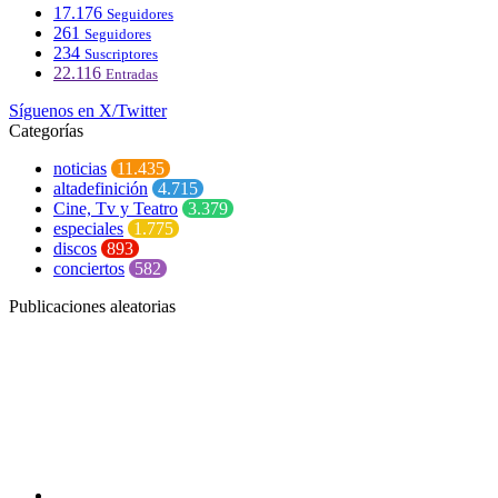
17.176
Seguidores
261
Seguidores
234
Suscriptores
22.116
Entradas
Síguenos en X/Twitter
Categorías
noticias
11.435
altadefinición
4.715
Cine, Tv y Teatro
3.379
especiales
1.775
discos
893
conciertos
582
Publicaciones aleatorias