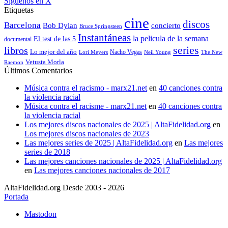
Síguenos en X
Etiquetas
cine
discos
Barcelona
concierto
Bob Dylan
Bruce Springsteen
Instantáneas
la pelicula de la semana
El test de las 5
documental
series
libros
Lo mejor del año
Nacho Vegas
Lori Meyers
Neil Young
The New
Vetusta Morla
Raemon
Últimos Comentarios
Música contra el racismo - marx21.net
en
40 canciones contra
la violencia racial
Música contra el racisme - marx21.net
en
40 canciones contra
la violencia racial
Los mejores discos nacionales de 2025 | AltaFidelidad.org
en
Los mejores discos nacionales de 2023
Las mejores series de 2025 | AltaFidelidad.org
en
Las mejores
series de 2018
Las mejores canciones nacionales de 2025 | AltaFidelidad.org
en
Las mejores canciones nacionales de 2017
AltaFidelidad.org Desde 2003 - 2026
Portada
Mastodon