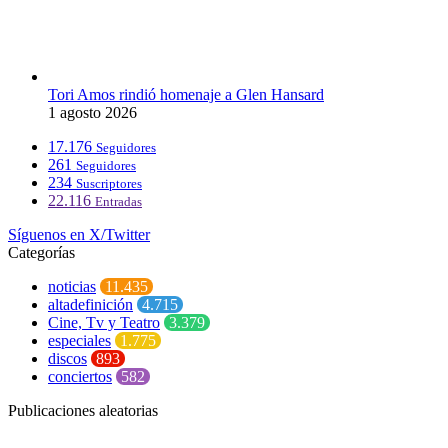
Tori Amos rindió homenaje a Glen Hansard
1 agosto 2026
17.176
Seguidores
261
Seguidores
234
Suscriptores
22.116
Entradas
Síguenos en X/Twitter
Categorías
noticias
11.435
altadefinición
4.715
Cine, Tv y Teatro
3.379
especiales
1.775
discos
893
conciertos
582
Publicaciones aleatorias