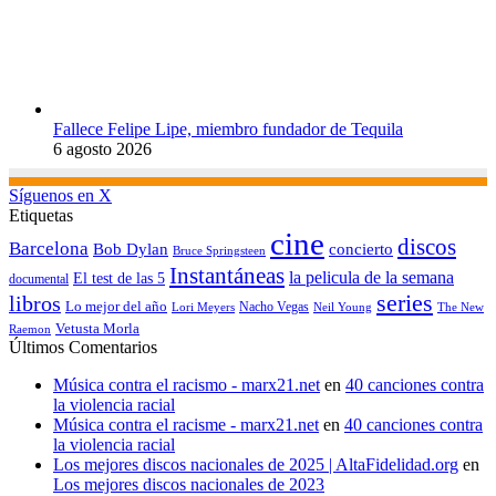
Fallece Felipe Lipe, miembro fundador de Tequila
6 agosto 2026
Síguenos en X
Etiquetas
cine
discos
Barcelona
concierto
Bob Dylan
Bruce Springsteen
Instantáneas
la pelicula de la semana
El test de las 5
documental
series
libros
Lo mejor del año
Nacho Vegas
Lori Meyers
Neil Young
The New
Vetusta Morla
Raemon
Últimos Comentarios
Música contra el racismo - marx21.net
en
40 canciones contra
la violencia racial
Música contra el racisme - marx21.net
en
40 canciones contra
la violencia racial
Los mejores discos nacionales de 2025 | AltaFidelidad.org
en
Los mejores discos nacionales de 2023