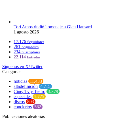
Tori Amos rindió homenaje a Glen Hansard
1 agosto 2026
17.176
Seguidores
261
Seguidores
234
Suscriptores
22.114
Entradas
Síguenos en X/Twitter
Categorías
noticias
11.433
altadefinición
4.715
Cine, Tv y Teatro
3.379
especiales
1.775
discos
893
conciertos
582
Publicaciones aleatorias