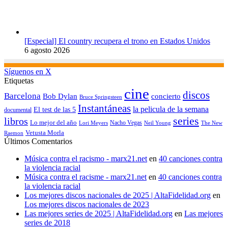
[Especial] El country recupera el trono en Estados Unidos
6 agosto 2026
Síguenos en X
Etiquetas
cine
discos
Barcelona
concierto
Bob Dylan
Bruce Springsteen
Instantáneas
la pelicula de la semana
El test de las 5
documental
series
libros
Lo mejor del año
Nacho Vegas
Lori Meyers
Neil Young
The New
Vetusta Morla
Raemon
Últimos Comentarios
Música contra el racismo - marx21.net
en
40 canciones contra
la violencia racial
Música contra el racisme - marx21.net
en
40 canciones contra
la violencia racial
Los mejores discos nacionales de 2025 | AltaFidelidad.org
en
Los mejores discos nacionales de 2023
Las mejores series de 2025 | AltaFidelidad.org
en
Las mejores
series de 2018