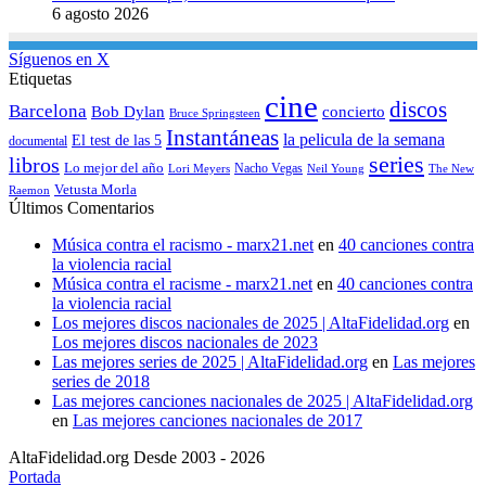
6 agosto 2026
Síguenos en X
Etiquetas
cine
discos
Barcelona
concierto
Bob Dylan
Bruce Springsteen
Instantáneas
la pelicula de la semana
El test de las 5
documental
series
libros
Lo mejor del año
Nacho Vegas
Lori Meyers
Neil Young
The New
Vetusta Morla
Raemon
Últimos Comentarios
Música contra el racismo - marx21.net
en
40 canciones contra
la violencia racial
Música contra el racisme - marx21.net
en
40 canciones contra
la violencia racial
Los mejores discos nacionales de 2025 | AltaFidelidad.org
en
Los mejores discos nacionales de 2023
Las mejores series de 2025 | AltaFidelidad.org
en
Las mejores
series de 2018
Las mejores canciones nacionales de 2025 | AltaFidelidad.org
en
Las mejores canciones nacionales de 2017
AltaFidelidad.org Desde 2003 - 2026
Portada