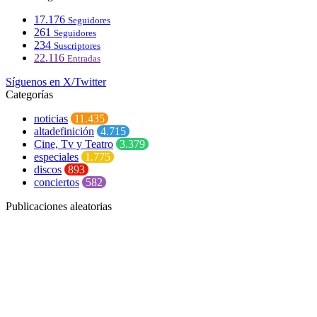
17.176
Seguidores
261
Seguidores
234
Suscriptores
22.116
Entradas
Síguenos en X/Twitter
Categorías
noticias
11.435
altadefinición
4.715
Cine, Tv y Teatro
3.379
especiales
1.775
discos
893
conciertos
582
Publicaciones aleatorias