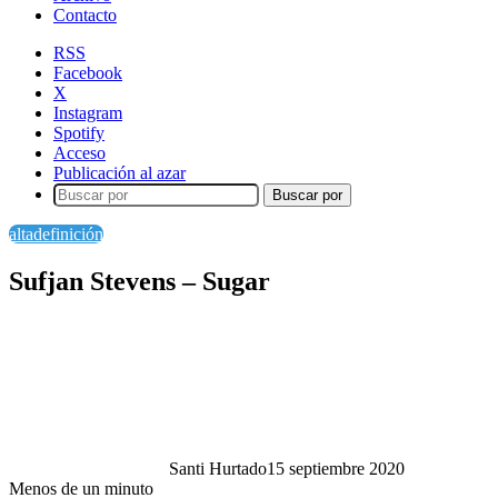
Contacto
RSS
Facebook
X
Instagram
Spotify
Acceso
Publicación al azar
Buscar por
altadefinición
Sufjan Stevens – Sugar
Santi Hurtado
15 septiembre 2020
Menos de un minuto