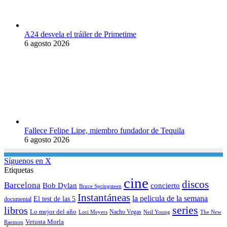
A24 desvela el tráiler de Primetime
6 agosto 2026
Fallece Felipe Lipe, miembro fundador de Tequila
6 agosto 2026
Síguenos en X
Etiquetas
cine
discos
Barcelona
concierto
Bob Dylan
Bruce Springsteen
Instantáneas
la pelicula de la semana
El test de las 5
documental
series
libros
Lo mejor del año
Nacho Vegas
Lori Meyers
Neil Young
The New
Vetusta Morla
Raemon