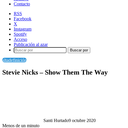
Contacto
RSS
Facebook
X
Instagram
Spotify
Acceso
Publicación al azar
Buscar por
altadefinición
Stevie Nicks – Show Them The Way
Santi Hurtado
9 octubre 2020
Menos de un minuto