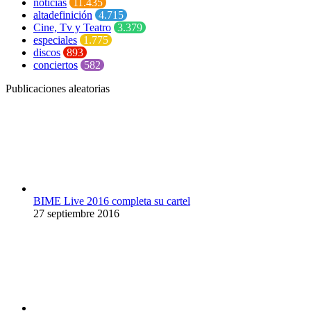
noticias
11.435
altadefinición
4.715
Cine, Tv y Teatro
3.379
especiales
1.775
discos
893
conciertos
582
Publicaciones aleatorias
BIME Live 2016 completa su cartel
27 septiembre 2016