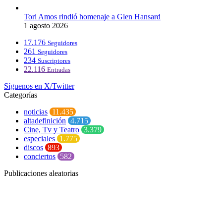
Tori Amos rindió homenaje a Glen Hansard
1 agosto 2026
17.176
Seguidores
261
Seguidores
234
Suscriptores
22.116
Entradas
Síguenos en X/Twitter
Categorías
noticias
11.435
altadefinición
4.715
Cine, Tv y Teatro
3.379
especiales
1.775
discos
893
conciertos
582
Publicaciones aleatorias