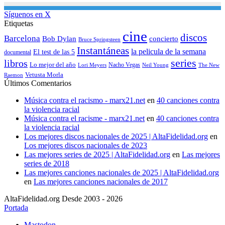
Síguenos en X
Etiquetas
cine
discos
Barcelona
concierto
Bob Dylan
Bruce Springsteen
Instantáneas
la pelicula de la semana
El test de las 5
documental
series
libros
Lo mejor del año
Nacho Vegas
Lori Meyers
Neil Young
The New
Vetusta Morla
Raemon
Últimos Comentarios
Música contra el racismo - marx21.net
en
40 canciones contra
la violencia racial
Música contra el racisme - marx21.net
en
40 canciones contra
la violencia racial
Los mejores discos nacionales de 2025 | AltaFidelidad.org
en
Los mejores discos nacionales de 2023
Las mejores series de 2025 | AltaFidelidad.org
en
Las mejores
series de 2018
Las mejores canciones nacionales de 2025 | AltaFidelidad.org
en
Las mejores canciones nacionales de 2017
AltaFidelidad.org Desde 2003 - 2026
Portada
Mastodon