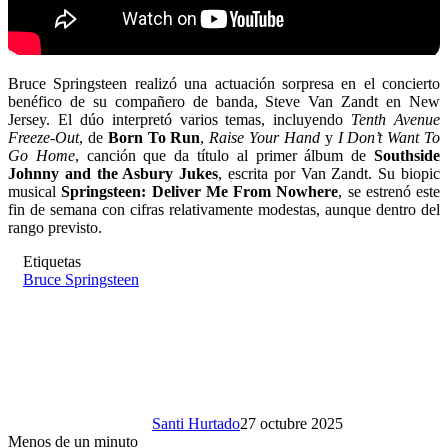
Bruce Springsteen realizó una actuación sorpresa en el concierto
benéfico de su compañero de banda, Steve Van Zandt en New
Jersey. El dúo interpretó varios temas, incluyendo
Tenth Avenue
Freeze-Out
, de
Born To Run
,
Raise Your Hand
y
I Don’t Want To
Go Home
, canción que da título al primer álbum de
Southside
Johnny and the Asbury Jukes
, escrita por Van Zandt. Su biopic
musical
Springsteen: Deliver Me From Nowhere
, se estrenó este
fin de semana con cifras relativamente modestas, aunque dentro del
rango previsto.
Etiquetas
Bruce Springsteen
Santi Hurtado
27 octubre 2025
Menos de un minuto