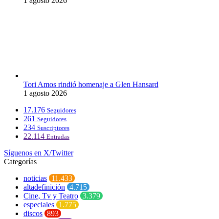
1 agosto 2026
Tori Amos rindió homenaje a Glen Hansard
1 agosto 2026
17.176
Seguidores
261
Seguidores
234
Suscriptores
22.114
Entradas
Síguenos en X/Twitter
Categorías
noticias
11.433
altadefinición
4.715
Cine, Tv y Teatro
3.379
especiales
1.775
discos
893