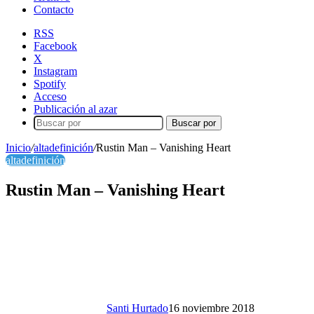
Contacto
RSS
Facebook
X
Instagram
Spotify
Acceso
Publicación al azar
Buscar por
Inicio
/
altadefinición
/
Rustin Man – Vanishing Heart
altadefinición
Rustin Man – Vanishing Heart
Santi Hurtado
16 noviembre 2018