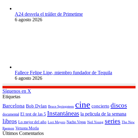
A24 desvela el tráiler de Primetime
6 agosto 2026
Fallece Felipe Lipe, miembro fundador de Tequila
6 agosto 2026
Síguenos en X
Etiquetas
cine
discos
Barcelona
concierto
Bob Dylan
Bruce Springsteen
Instantáneas
la pelicula de la semana
El test de las 5
documental
series
libros
Lo mejor del año
Nacho Vegas
Lori Meyers
Neil Young
The New
Vetusta Morla
Raemon
Últimos Comentarios