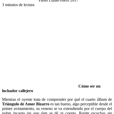
Pablo Luna
6 enero 2017
3 minutos de lectura
Cómo ser un
luchador callejero
Mientras el oyente trata de comprender por qué el cuarto álbum de
Triángulo de Amor Bizarro
es tan bueno, algo perceptible desde el
primer avistamiento, su veneno se va extendiendo por el cuerpo del
pobre incauto sin que éste se dé ni cuenta. Repite escuchas sin