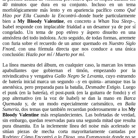
40 minutos que dura en su conjunto. Incluso en un tema
morfológicamente más lento y en apariencia pacífico como
Qué
Hizo por Ella Cuando la Encontró
–donde huele particularmente
bien a
My Bloody Valentine
, en concreto a
Whan You Sleep
–,
Isabel responde con implacable frialdad a un desamor ya de por sí
congelado. Un tema de pop etéreo y áspero disuelto en una
atmósfera del todo indolora. Acto seguido, de todas formas, arremete
con furia sobre el recuerdo de un amor quemado en
Nuestro Siglo
Fnord
, con una fórmula directa que nos conduce a una única
conclusión:
Hazlo por mí / Muerto por mí
.
La línea maestra del álbum, en cualquier caso, la marcan los temas
apabullantes que gobiernan el timón, empezando por la
reivindicativa y vengativa
Gallo Negro Se Levanta
, cuyo estruendo
de batería inicial marca un segundo –y en quinta– arranque tras la
anestésica, pero preparada para la batalla,
Desmadre Estigio.
Luego
el punk (en la batería), el post-punk (en la guitarra de fondo) y el
pop alternativo (en la voz de Isabel) se dan la mano en
Barca
Quemada
y, de un modo especialmente carismático, en
Baila
Sumeria
, dos temas que también recuerdan poderosamente a los
My
Bloody Valentine
más resplandecientes. Las bofetadas de verdad,
sin embargo, quedan reservadas para una segunda mitad que resulta
pura dinamita. En la inclemente línea del noise más acelerado se
sitúan piezas de mecha corta mayoritariamente cantadas por
Rodrigo:
Cómo Encontró a la Diosa
, una
Euromaquia
donde no se