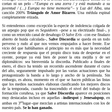
cortan ni un pelo –
“Europa es una zorra / y está matando a su
juventud / (…) Europa no tiene memoria”
– y
Luz del Alba
, una
canción 200%
Triángulo de Amor Bizarro
. Una médula espinal
completamente erizada.
Si entendemos como excepción la especie de indolencia colgada de
un arpegio pop que es
Seguidores
–pese a su electrizado final–, y
como un retorcido canal de desahogo
O Salve Eris
–con ese finalazo
abierto de huida calculada–,
Salve Discordia
se queda en un todo
perverso y rudo al que nos vemos empujados a hacer frente. Ese
vicio del que hablábamos al principio no es más que la necesidad
creciente de respuesta que el propio disco trata de despertar en el
oyente, porque ya está bien de poner la otra mejilla y de ser
diplomáticos: sea bienvenida la discordia. Publicado a finales de
enero, el disco ha tenido un recorrido ascendente durante el curso
del año, seguramente impulsado por las varias actuaciones que ha
protagonizado la banda a lo largo y ancho de la península. Sin
embargo, es ahora, momento en el que se hacen públicas las listas
que los medios nacionales elaboran clasificando los mejores discos
de la temporada, cuando ha trascendido el nivel del trabajo de la
formación coruñesa, ya que
Salve Discordia
aparece en posiciones
muy destacadas incluso en aquellas –
indiespot
y
Jenesaispop
, en
er
ambas en 3
lugar–que mezclan a artistas internacionales con los de
nuestro país.
Se lo han ganado.