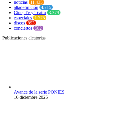
noticias
11.435
altadefinición
4.715
Cine, Tv y Teatro
3.379
especiales
1.775
discos
893
conciertos
582
Publicaciones aleatorias
Avance de la serie PONIES
16 diciembre 2025