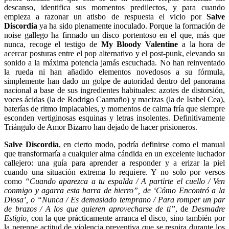
descanso, identifica sus momentos predilectos, y para cuando
empieza a razonar un atisbo de respuesta el vicio por
Salve
Discordia
ya ha sido plenamente inoculado. Porque la formación de
noise gallego ha firmado un disco portentoso en el que, más que
nunca, recoge el testigo de
My Bloody Valentine
a la hora de
acercar posturas entre el pop alternativo y el post-punk, elevando su
sonido a la máxima potencia jamás escuchada. No han reinventado
la rueda ni han añadido elementos novedosos a su fórmula,
simplemente han dado un golpe de autoridad dentro del panorama
nacional a base de sus ingredientes habituales: azotes de distorsión,
voces ácidas (la de Rodrigo Caamaño) y macizas (la de Isabel Cea),
baterías de ritmo implacables, y momentos de calma fría que siempre
esconden vertiginosas esquinas y letras insolentes. Definitivamente
Triángulo de Amor Bizarro han dejado de hacer prisioneros.
Salve Discordia
, en cierto modo, podría definirse como el manual
que transformaría a cualquier alma cándida en un excelente luchador
callejero: una guía para aprender a responder y a erizar la piel
cuando una situación extrema lo requiere. Y no solo por versos
como
“Cuando aparezca a tu espalda / A partirte el cuello / Ven
conmigo y agarra esta barra de hierro”, de ‘Cómo Encontró a la
Diosa’, o “Nunca / Es demasiado temprano / Para romper un par
de brazos / A los que quieren aprovecharse de ti”
, de
Desmadre
Estigio
, con la que prácticamente arranca el disco, sino también por
la perenne actitud de violencia preventiva que se respira durante los