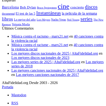
Etiquetas
cine
discos
Barcelona
concierto
Bob Dylan
Bruce Springsteen
Instantáneas
la pelicula de la semana
El test de las 5
documental
series
libros
Lo mejor del año
Nacho Vegas
Lori Meyers
Neil Young
The New
Vetusta Morla
Raemon
Últimos Comentarios
Música contra el racismo - marx21.net
en
40 canciones contra
la violencia racial
Música contra el racisme - marx21.net
en
40 canciones contra
la violencia racial
Los mejores discos nacionales de 2025 | AltaFidelidad.org
en
Los mejores discos nacionales de 2023
Las mejores series de 2025 | AltaFidelidad.org
en
Las mejores
series de 2018
Las mejores canciones nacionales de 2025 | AltaFidelidad.org
en
Las mejores canciones nacionales de 2017
AltaFidelidad.org Desde 2003 - 2026
Portada
Mastodon
RSS