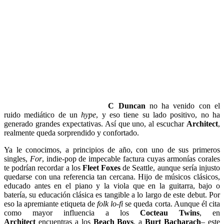
C Duncan
no ha venido con el
ruido mediático de un
hype
, y eso tiene su lado positivo, no ha
generado grandes expectativas. Así que uno, al escuchar
Architect
,
realmente queda sorprendido y confortado.
Ya le conocimos, a principios de año, con uno de sus primeros
singles,
For
, indie-pop de impecable factura cuyas armonías corales
te podrían recordar a los
Fleet Foxes
de Seattle, aunque sería injusto
quedarse con una referencia tan cercana. Hijo de músicos clásicos,
educado antes en el piano y la viola que en la guitarra, bajo o
batería, su educación clásica es tangible a lo largo de este debut. Por
eso la apremiante etiqueta de
folk lo-fi
se queda corta. Aunque él cita
como mayor influencia a los
Cocteau Twins
, en
Architect
encuentras a los
Beach Boys
, a
Burt Bacharach
– este