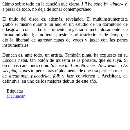
último sobre todo en la canción que cierra,
I´ll be gone by winter
– y,
a pesar de todo, no deja de sonar contemporáneo.
El título del disco es, además, revelador. El multiinstrumentista
grabó el mismo durante un año en un estudio de un dormitorio de
Glasgow, con cada instrumento registrado meticulosamente de
forma individual; al no tener presiones ni restricciones de tiempo, le
dio la libertad de agregar capas de voces y jugar con las partes
instrumentales.
Duncan es, ante todo, un artista. También pinta, ha expuesto en su
Escocia natal. Un botón de muestra es la portada, que es suya. Si
escuchas canciones como
Silence and air
,
Novices, New water o As
sleeping stones
te percatarás rápidamente de que esa perfecta mezcla
de
dreampop, psicodelia, folk
y
jazz
convierten a
Architect
, en
definitiva, en uno de los mejores debuts de este año.
Etiquetas
C Duncan