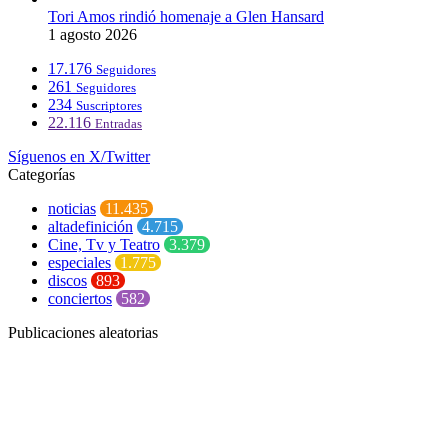
Tori Amos rindió homenaje a Glen Hansard
1 agosto 2026
17.176
Seguidores
261
Seguidores
234
Suscriptores
22.116
Entradas
Síguenos en X/Twitter
Categorías
noticias
11.435
altadefinición
4.715
Cine, Tv y Teatro
3.379
especiales
1.775
discos
893
conciertos
582
Publicaciones aleatorias