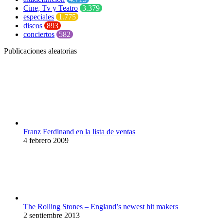
Cine, Tv y Teatro
3.379
especiales
1.775
discos
893
conciertos
582
Publicaciones aleatorias
Franz Ferdinand en la lista de ventas
4 febrero 2009
The Rolling Stones – England’s newest hit makers
2 septiembre 2013