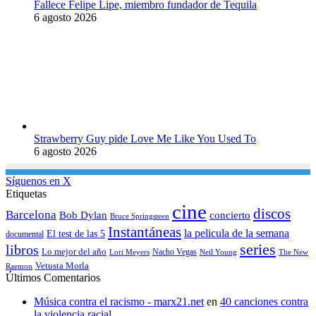
Fallece Felipe Lipe, miembro fundador de Tequila
6 agosto 2026
Strawberry Guy pide Love Me Like You Used To
6 agosto 2026
Síguenos en X
Etiquetas
cine
discos
Barcelona
concierto
Bob Dylan
Bruce Springsteen
Instantáneas
la pelicula de la semana
El test de las 5
documental
series
libros
Lo mejor del año
Nacho Vegas
Lori Meyers
Neil Young
The New
Vetusta Morla
Raemon
Últimos Comentarios
Música contra el racismo - marx21.net
en
40 canciones contra
la violencia racial