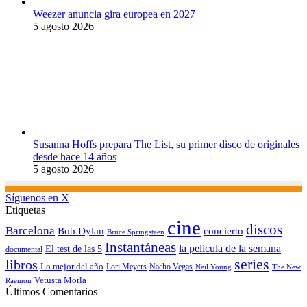
Weezer anuncia gira europea en 2027
5 agosto 2026
Susanna Hoffs prepara The List, su primer disco de originales
desde hace 14 años
5 agosto 2026
Síguenos en X
Etiquetas
cine
discos
Barcelona
concierto
Bob Dylan
Bruce Springsteen
Instantáneas
la pelicula de la semana
El test de las 5
documental
series
libros
Lo mejor del año
Nacho Vegas
Lori Meyers
Neil Young
The New
Vetusta Morla
Raemon
Últimos Comentarios