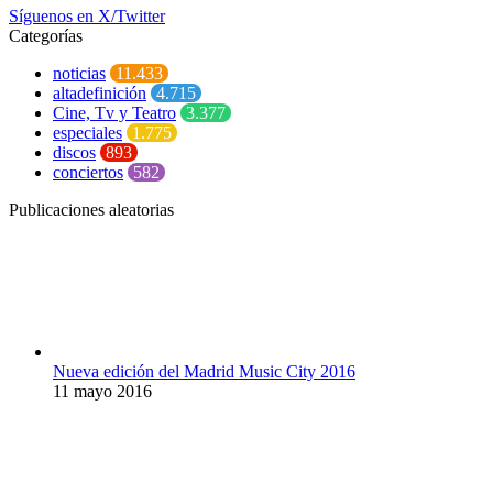
Síguenos en X/Twitter
Categorías
noticias
11.433
altadefinición
4.715
Cine, Tv y Teatro
3.377
especiales
1.775
discos
893
conciertos
582
Publicaciones aleatorias
Nueva edición del Madrid Music City 2016
11 mayo 2016