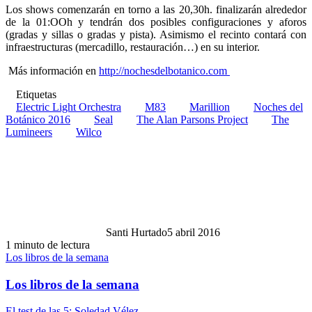
Los shows comenzarán en torno a las 20,30h. finalizarán alrededor
de la 01:OOh y tendrán dos posibles configuraciones y aforos
(gradas y sillas o gradas y pista). Asimismo el recinto contará con
infraestructuras (mercadillo, restauración…) en su interior.
Más información en
http://
nochesdelbotanico.com
Etiquetas
Electric Light Orchestra
M83
Marillion
Noches del
Botánico 2016
Seal
The Alan Parsons Project
The
Lumineers
Wilco
Santi Hurtado
5 abril 2016
1 minuto de lectura
Los libros de la semana
Los libros de la semana
El test de las 5: Soledad Vélez