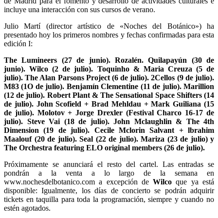
de Madrid para el fomento y desarrollo de actividades culturales e
incluye una interacción con sus cursos de verano.
Julio Martí (director artístico de «Noches del Botánico») ha
presentado hoy los primeros nombres y fechas confirmadas para esta
edición I:
The Lumineers (27 de junio). Rozalén. Quilapayún (30 de
junio). Wilco (2 de julio). Toquinho & Maria Creuza (5 de
julio). The Alan Parsons Project (6 de julio). 2Cellos (9 de julio).
M83 (1O de julio). Benjamín Clementine (11 de julio). Marillion
(12 de julio). Robert Plant & The Sensational Space Shifters (14
de julio). John Scofield + Brad Mehldau + Mark Guiliana (15
de julio). Molotov + Jorge Drexler (Festival Charco 16-17 de
julio). Steve Vai (18 de julio). John Mclaughlin & The 4th
Dimension (19 de julio). Cecile Mclorin Salvant + lbrahim
Maalouf (20 de julio). Seal (22 de julio). Mariza (23 de julio) y
The Orchestra featuring ELO original members (26 de julio).
Próximamente se anunciará el resto del cartel. Las entradas se
pondrán a la venta a lo largo de la semana en
www.nochesdelbotanico.com a excepción de
Wilco
que ya está
disponible: Igualmente, los días de concierto se podrán adquirir
tickets en taquilla para toda la programación, siempre y cuando no
estén agotados.